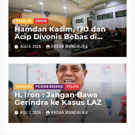
HEADLINE
KASUS
Hamdan Kasim, IJU dan
Acip Divonis Bebas di
Kasus Dugaan Gratifikasi
AGU 6, 2026
RADAR MANDALIKA
DPRD NTB, Kuasa Hukum:
Putusan Bersifat Final
HEADLINE
PILIHAN REDAKSI
POLITIK
H. Iron : Jangan Bawa
Gerindra ke Kasus LAZ
AGU 3, 2026
RADAR MANDALIKA