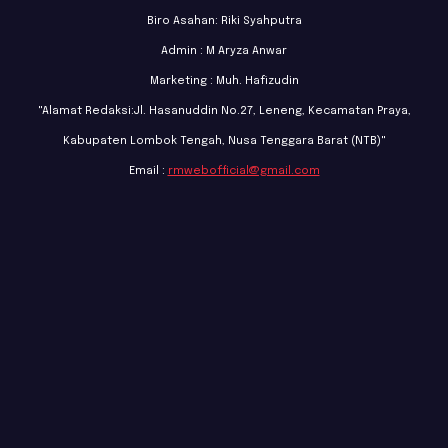
Biro Asahan: Riki Syahputra
Admin : M Aryza Anwar
Marketing : Muh. Hafizudin
"Alamat Redaksi:Jl. Hasanuddin No.27, Leneng, Kecamatan Praya,
Kabupaten Lombok Tengah, Nusa Tenggara Barat (NTB)"
Email :
rmwebofficial@gmail.com