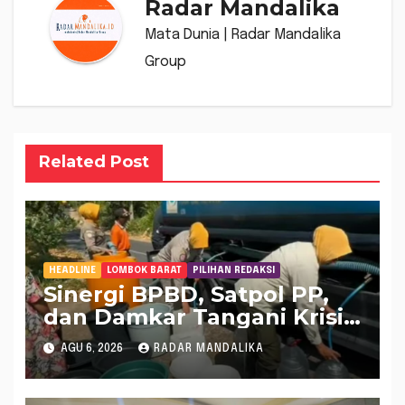
Radar Mandalika
Mata Dunia | Radar Mandalika
Group
Related Post
HEADLINE
LOMBOK BARAT
PILIHAN REDAKSI
Sinergi BPBD, Satpol PP,
dan Damkar Tangani Krisis
Air Bersih di Lobar
AGU 6, 2026
RADAR MANDALIKA