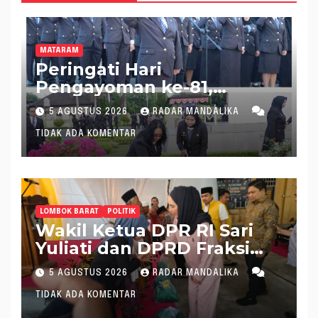
MATARAM
Peringati Hari
Pengayoman ke-81,
Kakanwil Kemenkum NTB
5 AGUSTUS 2026
RADAR MANDALIKA
Pimpin Ziarah dan Tabur
TIDAK ADA KOMENTAR
Bunga di TMP Majeluk
LOMBOK BARAT
POLITIK
Wakil Ketua DPR RI Sari
Yuliati dan DPRD Fraksi
Golkar Kolaborasi
5 AGUSTUS 2026
RADAR MANDALIKA
Alokasikan Ratusan Unit
TIDAK ADA KOMENTAR
Bantuan RTLH