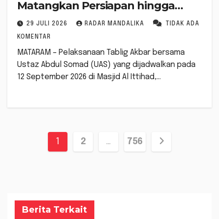
Matangkan Persiapan hingga
Bentuk Group Hadroh FSKR
29 JULI 2026
RADAR MANDALIKA
TIDAK ADA
KOMENTAR
MATARAM – Pelaksanaan Tablig Akbar bersama
Ustaz Abdul Somad (UAS) yang dijadwalkan pada
12 September 2026 di Masjid Al Ittihad,…
Paginasi
1
2
…
756
pos
Berita Terkait