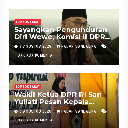
LOMBOK BARAT
Sayangkan Pengunduran
Diri Wewe, Komisi II DPRD
Lobar Puji Kinerjanya
5 AGUSTUS 2026
RADAR MANDALIKA
Selama Tangani Tripat
TIDAK ADA KOMENTAR
LOMBOK BARAT
Wakil Ketua DPR RI Sari
Yuliati Pesan Kepala
Daerah Jalankan Amanah
5 AGUSTUS 2026
RADAR MANDALIKA
Sesuai Tugas
TIDAK ADA KOMENTAR