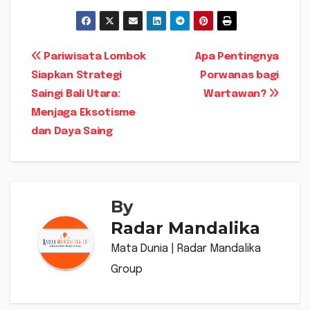
Navigasi
Pariwisata Lombok
Apa Pentingnya
Siapkan Strategi
Porwanas bagi
pos
Saingi Bali Utara:
Wartawan?
Menjaga Eksotisme
dan Daya Saing
By
Radar Mandalika
Mata Dunia | Radar Mandalika
Group