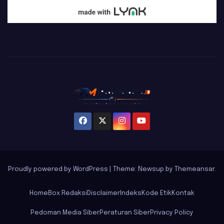
Proudly powered by WordPress
|
Theme: Newsup by
Themeansar
.
Home
Box Redaksi
Disclaimer
Indeks
Kode Etik
Kontak
Pedoman Media Siber
Peraturan Siber
Privacy Policy