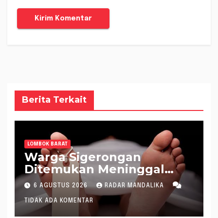
Berita Terkait
LOMBOK BARAT
Warga Sigerongan
Ditemukan Meninggal
saat Setrum Ikan di
6 AGUSTUS 2026
RADAR MANDALIKA
Sungai
TIDAK ADA KOMENTAR