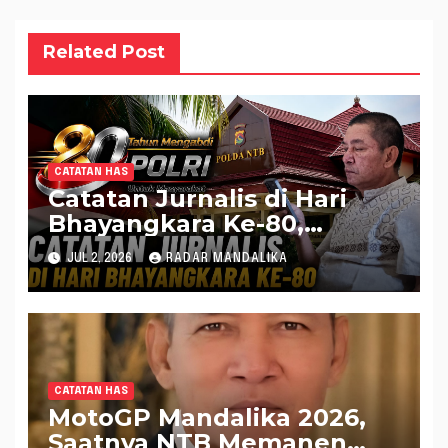
Related Post
CATATAN HAS
Catatan Jurnalis di Hari
Bhayangkara Ke-80,
Momentum Memperkuat
JUL 2, 2026
RADAR MANDALIKA
Kepercayaan Publik
terhadap Polda NTB
CATATAN HAS
MotoGP Mandalika 2026,
Saatnya NTB Memanen