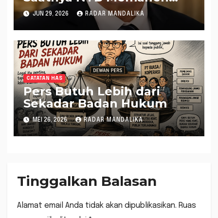
Dampak Pariwisata
JUN 29, 2026
RADAR MANDALIKA
Berkualitas
CATATAN HAS
Pers Butuh Lebih dari
Sekadar Badan Hukum
MEI 26, 2026
RADAR MANDALIKA
Tinggalkan Balasan
Alamat email Anda tidak akan dipublikasikan.
Ruas