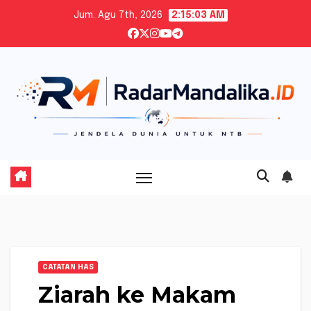
Skip
Jum. Agu 7th, 2026
2:15:05 AM
to
content
CATATAN HAS
Ziarah ke Makam