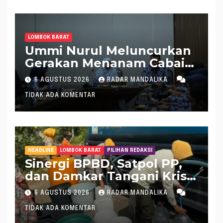
LOMBOK BARAT
Ummi Nurul Meluncurkan
Gerakan Menanam Cabai
Tangani Inflasi
6 AGUSTUS 2026
RADAR MANDALIKA
TIDAK ADA KOMENTAR
HEADLINE
LOMBOK BARAT
PILIHAN REDAKSI
Sinergi BPBD, Satpol PP,
dan Damkar Tangani Krisis
Air Bersih di Lobar
6 AGUSTUS 2026
RADAR MANDALIKA
TIDAK ADA KOMENTAR