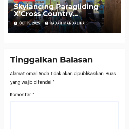
Skylancing Paragliding
X’Cross Country
Championship 2025,
OKT 15, 2025
RADAR MANDALIKA
Perkuat Eksistensi NTB
Sebagai Daerah Sport
Tourism
Tinggalkan Balasan
Alamat email Anda tidak akan dipublikasikan.
Ruas
yang wajib ditandai
*
Komentar
*