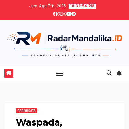
Skip
Jum. Agu 7th, 2026
10:32:56 PM
to
content
PARIWISATA
Waspada,