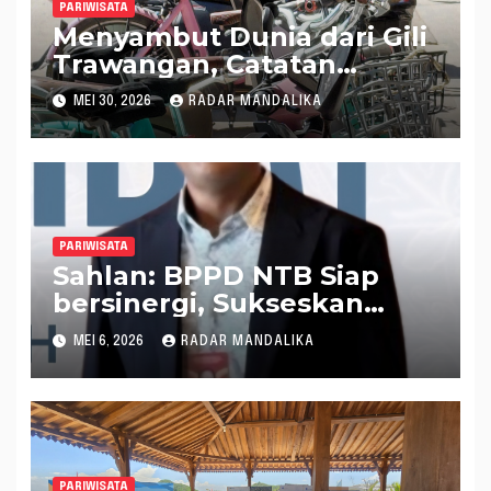
PARIWISATA
Menyambut Dunia dari Gili
Trawangan, Catatan
Menjelang Famtrip 2026
MEI 30, 2026
RADAR MANDALIKA
PARIWISATA
Sahlan: BPPD NTB Siap
bersinergi, Sukseskan
Program Pariwisata NTB
MEI 6, 2026
RADAR MANDALIKA
PARIWISATA