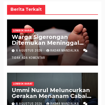
Berita Terkait
LOMBOK BARAT
Warga Sigerongan
Ditemukan Meninggal
saat Setrum Ikan di
6 AGUSTUS 2026
RADAR MANDALIKA
Sungai
TIDAK ADA KOMENTAR
LOMBOK BARAT
Ummi Nurul Meluncurkan
Gerakan Menanam Cabai
Tangani Inflasi
6 AGUSTUS 2026
RADAR MANDALIKA