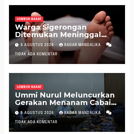
LOMBOK BARAT
Warga Sigerongan
Ditemukan Meninggal
saat Setrum Ikan di
6 AGUSTUS 2026
RADAR MANDALIKA
Sungai
TIDAK ADA KOMENTAR
LOMBOK BARAT
Ummi Nurul Meluncurkan
Gerakan Menanam Cabai
Tangani Inflasi
6 AGUSTUS 2026
RADAR MANDALIKA
TIDAK ADA KOMENTAR