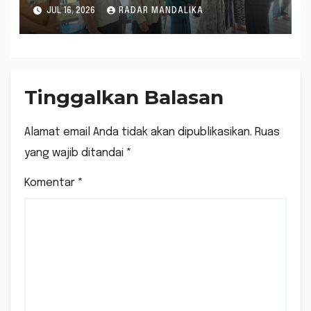
BPJS Ketenagakerjaan
JUL 16, 2026
RADAR MANDALIKA
Bagi Warga
Tinggalkan Balasan
Alamat email Anda tidak akan dipublikasikan.
Ruas
yang wajib ditandai
*
Komentar
*