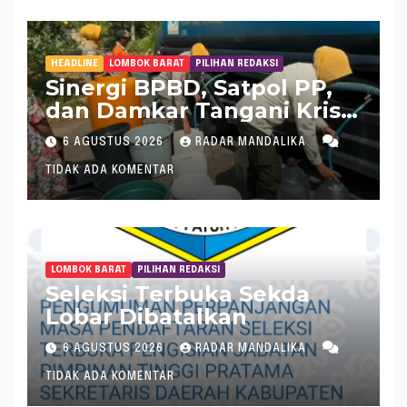
HEADLINE
LOMBOK BARAT
PILIHAN REDAKSI
Sinergi BPBD, Satpol PP,
dan Damkar Tangani Krisis
Air Bersih di Lobar
6 AGUSTUS 2026
RADAR MANDALIKA
TIDAK ADA KOMENTAR
LOMBOK BARAT
PILIHAN REDAKSI
Seleksi Terbuka Sekda
Lobar Dibatalkan
6 AGUSTUS 2026
RADAR MANDALIKA
TIDAK ADA KOMENTAR