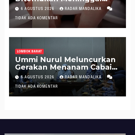
saat Setrum Ikan di
6 AGUSTUS 2026
RADAR MANDALIKA
Sungai
TIDAK ADA KOMENTAR
LOMBOK BARAT
Ummi Nurul Meluncurkan
Gerakan Menanam Cabai
Tangani Inflasi
6 AGUSTUS 2026
RADAR MANDALIKA
TIDAK ADA KOMENTAR