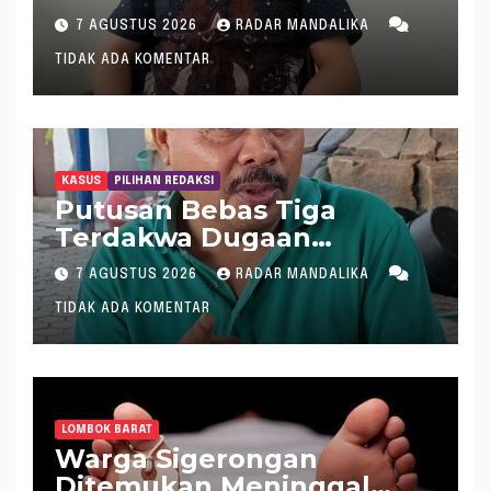
Demokrat : WTP Bukan
7 AGUSTUS 2026
RADAR MANDALIKA
Tameng Menolak Audit
TIDAK ADA KOMENTAR
Dana Pergeseran BTT Rp
484 Miliar
KASUS
PILIHAN REDAKSI
Putusan Bebas Tiga
Terdakwa Dugaan
Gratifikasi Dana “Siluman”
7 AGUSTUS 2026
RADAR MANDALIKA
DPRD NTB, Najamudin
TIDAK ADA KOMENTAR
Sebut Putusan Hakim
Aneh dan Ganjil, Bakal
Lapor Hakim Tipikor
Mataram ke MA
LOMBOK BARAT
Warga Sigerongan
Ditemukan Meninggal