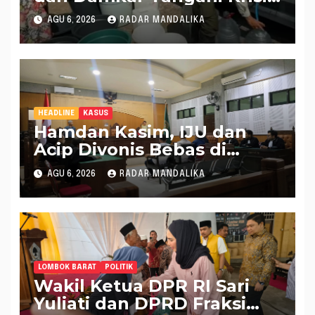
Air Bersih di Lobar
AGU 6, 2026
RADAR MANDALIKA
HEADLINE
KASUS
Hamdan Kasim, IJU dan
Acip Divonis Bebas di
Kasus Dugaan Gratifikasi
AGU 6, 2026
RADAR MANDALIKA
DPRD NTB, Kuasa Hukum:
Putusan Bersifat Final
LOMBOK BARAT
POLITIK
Wakil Ketua DPR RI Sari
Yuliati dan DPRD Fraksi