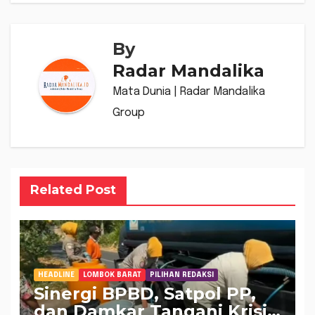
By
Radar Mandalika
Mata Dunia | Radar Mandalika
Group
Related Post
HEADLINE
LOMBOK BARAT
PILIHAN REDAKSI
Sinergi BPBD, Satpol PP,
dan Damkar Tangani Krisis