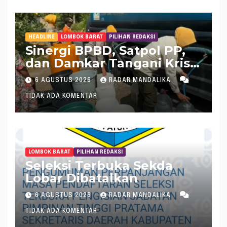
HEADLINE
LOMBOK BARAT
PILIHAN REDAKSI
Sinergi BPBD, Satpol PP,
dan Damkar Tangani Krisis
Air Bersih di Lobar
6 AGUSTUS 2026
RADAR MANDALIKA
TIDAK ADA KOMENTAR
LOMBOK BARAT
PILIHAN REDAKSI
Seleksi Terbuka Sekda
Lobar Dibatalkan
6 AGUSTUS 2026
RADAR MANDALIKA
TIDAK ADA KOMENTAR