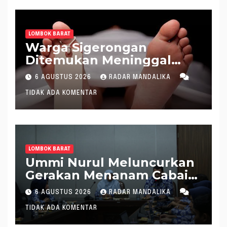
LOMBOK BARAT
Warga Sigerongan
Ditemukan Meninggal
saat Setrum Ikan di
6 AGUSTUS 2026
RADAR MANDALIKA
Sungai
TIDAK ADA KOMENTAR
LOMBOK BARAT
Ummi Nurul Meluncurkan
Gerakan Menanam Cabai
Tangani Inflasi
6 AGUSTUS 2026
RADAR MANDALIKA
TIDAK ADA KOMENTAR