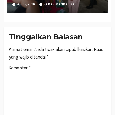
Golkar Kolaborasi
AGU 5, 2026
RADAR MANDALIKA
Alokasikan Ratusan Unit
Bantuan RTLH
Tinggalkan Balasan
Alamat email Anda tidak akan dipublikasikan.
Ruas
yang wajib ditandai
*
Komentar
*