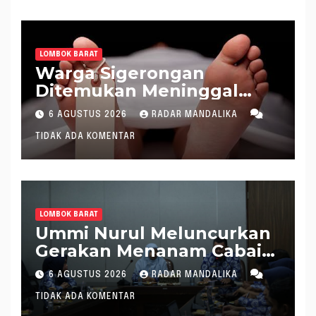
Aneh dan Ganjil, Bakal
Lapor Hakim Tipikor
Mataram ke MA
LOMBOK BARAT
Warga Sigerongan
Ditemukan Meninggal
saat Setrum Ikan di
6 AGUSTUS 2026
RADAR MANDALIKA
Sungai
TIDAK ADA KOMENTAR
LOMBOK BARAT
Ummi Nurul Meluncurkan
Gerakan Menanam Cabai
Tangani Inflasi
6 AGUSTUS 2026
RADAR MANDALIKA
TIDAK ADA KOMENTAR