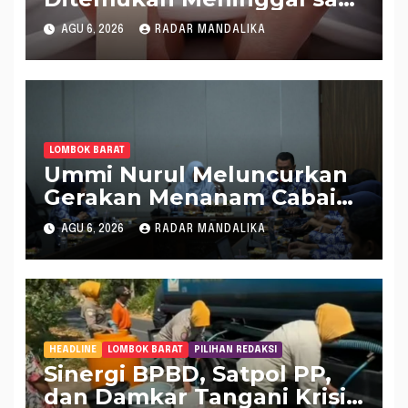
Setrum Ikan di Sungai
AGU 6, 2026
RADAR MANDALIKA
LOMBOK BARAT
Ummi Nurul Meluncurkan
Gerakan Menanam Cabai
Tangani Inflasi
AGU 6, 2026
RADAR MANDALIKA
HEADLINE
LOMBOK BARAT
PILIHAN REDAKSI
Sinergi BPBD, Satpol PP,
dan Damkar Tangani Krisis