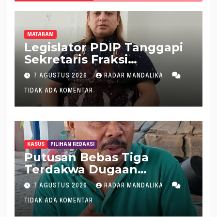
MATARAM
Legislator PDIP Tanggapi
Sekretaris Fraksi
Demokrat : WTP Bukan
7 AGUSTUS 2026
RADAR MANDALIKA
Tameng Menolak Audit
TIDAK ADA KOMENTAR
Dana Pergeseran BTT Rp
484 Miliar
KASUS
PILIHAN REDAKSI
Putusan Bebas Tiga
Terdakwa Dugaan
Gratifikasi Dana “Siluman”
7 AGUSTUS 2026
RADAR MANDALIKA
DPRD NTB, Najamudin
TIDAK ADA KOMENTAR
Sebut Putusan Hakim