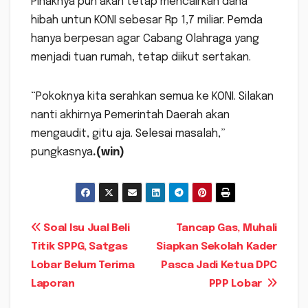
Pihaknya pun akan tetap mencairkan dana
hibah untun KONI sebesar Rp 1,7 miliar. Pemda
hanya berpesan agar Cabang Olahraga yang
menjadi tuan rumah, tetap diikut sertakan.
“Pokoknya kita serahkan semua ke KONI. Silakan
nanti akhirnya Pemerintah Daerah akan
mengaudit, gitu aja. Selesai masalah,”
pungkasnya
.(win)
Navigasi
Soal Isu Jual Beli
Tancap Gas, Muhali
Titik SPPG, Satgas
Siapkan Sekolah Kader
pos
Lobar Belum Terima
Pasca Jadi Ketua DPC
Laporan
PPP Lobar