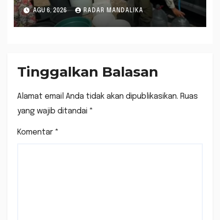
Air Bersih di Lobar
AGU 6, 2026
RADAR MANDALIKA
Tinggalkan Balasan
Alamat email Anda tidak akan dipublikasikan.
Ruas
yang wajib ditandai
*
Komentar
*