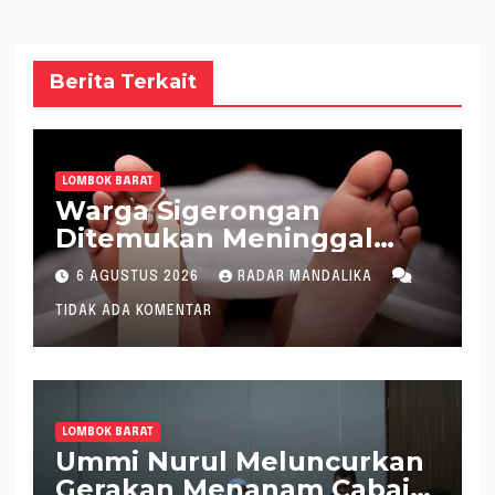
Berita Terkait
LOMBOK BARAT
Warga Sigerongan
Ditemukan Meninggal
saat Setrum Ikan di
6 AGUSTUS 2026
RADAR MANDALIKA
Sungai
TIDAK ADA KOMENTAR
LOMBOK BARAT
Ummi Nurul Meluncurkan
Gerakan Menanam Cabai