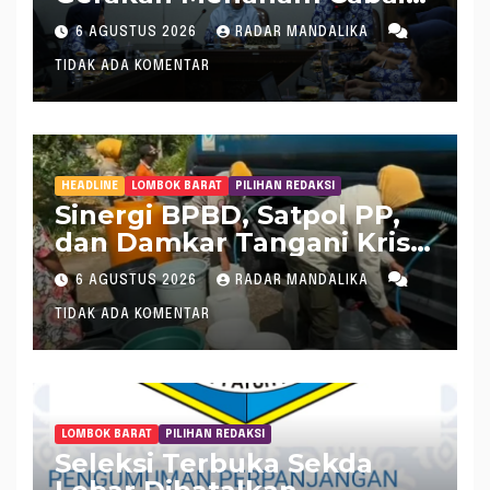
Tangani Inflasi
6 AGUSTUS 2026
RADAR MANDALIKA
TIDAK ADA KOMENTAR
HEADLINE
LOMBOK BARAT
PILIHAN REDAKSI
Sinergi BPBD, Satpol PP,
dan Damkar Tangani Krisis
Air Bersih di Lobar
6 AGUSTUS 2026
RADAR MANDALIKA
TIDAK ADA KOMENTAR
LOMBOK BARAT
PILIHAN REDAKSI
Seleksi Terbuka Sekda