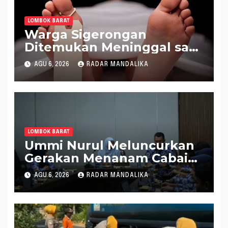
LOMBOK BARAT
Warga Sigerongan
Ditemukan Meninggal saat
Setrum Ikan di Sungai
AGU 6, 2026
RADAR MANDALIKA
LOMBOK BARAT
Ummi Nurul Meluncurkan
Gerakan Menanam Cabai
Tangani Inflasi
AGU 6, 2026
RADAR MANDALIKA