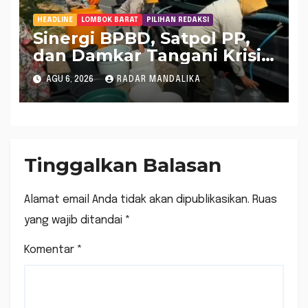
HEADLINE
LOMBOK BARAT
PILIHAN REDAKSI
Sinergi BPBD, Satpol PP,
dan Damkar Tangani Krisis
Air Bersih di Lobar
AGU 6, 2026
RADAR MANDALIKA
Tinggalkan Balasan
Alamat email Anda tidak akan dipublikasikan.
Ruas
yang wajib ditandai
*
Komentar
*