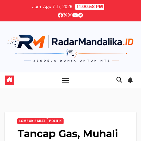
Skip
Jum. Agu 7th, 2026
11:01:00 PM
to
content
LOMBOK BARAT
POLITIK
Tancap Gas, Muhali