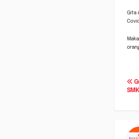
Gita
Covid
Maka 
orang
Na
Gu
SMK
po