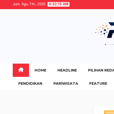
Skip
Jum. Agu 7th, 2026
4:32:16 AM
to
content
HOME
HEADLINE
PILIHAN RED
PENDIDIKAN
PARIWISATA
FEATURE
HEADL