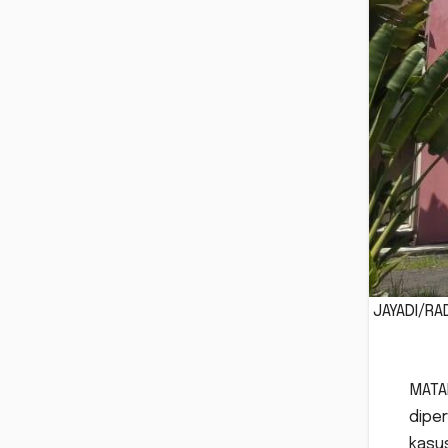
JAYADI/RA
MATAR
diper
kasus