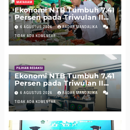
MATARAM
Ekonomi NTB Tumbuh 7,41
Persen pada Triwulan II
2026, Tertinggi Kedua
6 AGUSTUS 2026
RADAR MANDALIKA
Nasional
TIDAK ADA KOMENTAR
PILIHAN REDAKSI
Ekonomi NTB Tumbuh 7,41
Persen pada Triwulan II
2026, Tertinggi Kedua
6 AGUSTUS 2026
RADAR MANDALIKA
Nasional
TIDAK ADA KOMENTAR