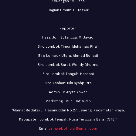
Keuangan : Muliana
Bagian Umum: H. Taswir
Reporter:
Haza, Joni Sutangga, M. Jayadi
Biro Lombok Timur: Muhamad Rifa’i
Biro Lombok Utara: Ahmad Rohadi
Biro Lombok Barat: Wendy Dharma
Biro Lombok Tengah: Hardani
Biro Asahan: Riki Syahputra
Admin : M Aryza Anwar
Marketing : Muh. Hafizudin
"Alamat Redaksi:Jl. Hasanuddin No.27, Leneng, Kecamatan Praya,
Kabupaten Lombok Tengah, Nusa Tenggara Barat (NTB)"
Email :
rmwebofficial@gmail.com