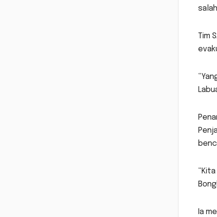
salah
Tim 
evaku
“Yan
Labua
Pena
Penj
benc
“Kita
Bongk
Ia me