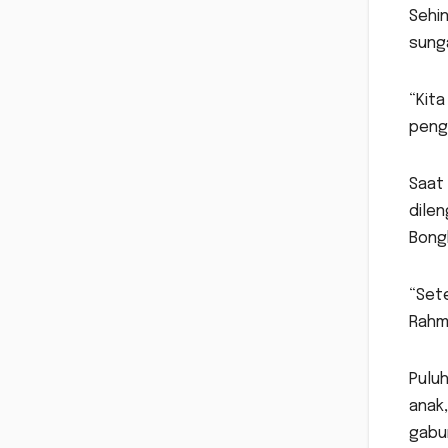
Sehin
sunga
“Kit
peng
Saat
dilen
Bong
“Sete
Rahma
Puluh
anak,
gabu