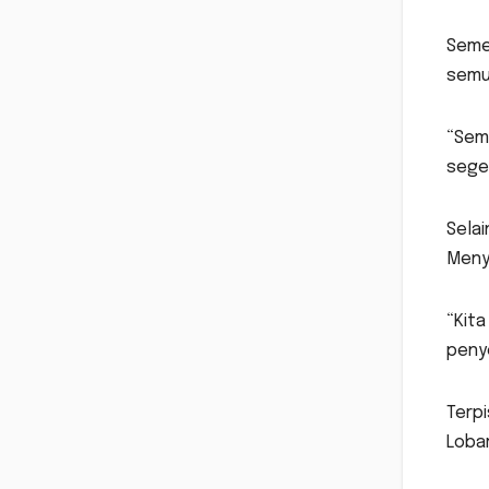
Semen
semu
“Sem
seger
Selai
Meny
“Kita
peny
Terpi
Lobar