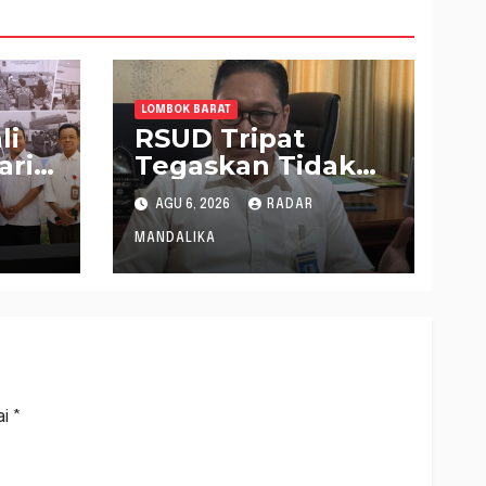
LOMBOK BARAT
li
RSUD Tripat
ari
Tegaskan Tidak
Ada Pemotongan
AGU 6, 2026
RADAR
Jaspel Sepihak
MANDALIKA
ai
*