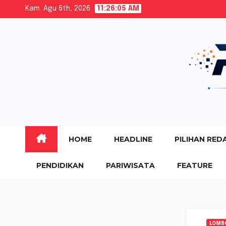
Skip
Kam. Agu 6th, 2026
11:26:06 AM
to
content
HOME
HEADLINE
PILIHAN RED
PENDIDIKAN
PARIWISATA
FEATURE
LOMB