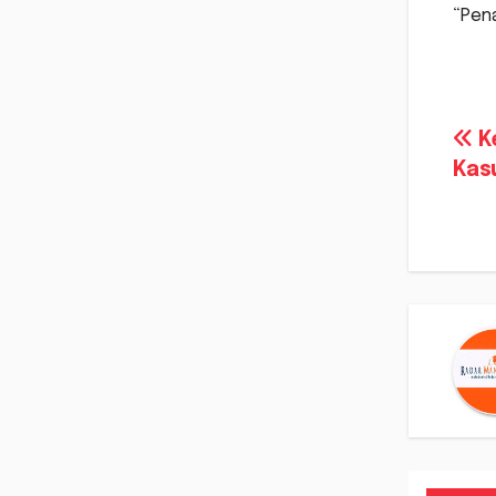
“Pena
Na
Ke
Kas
po