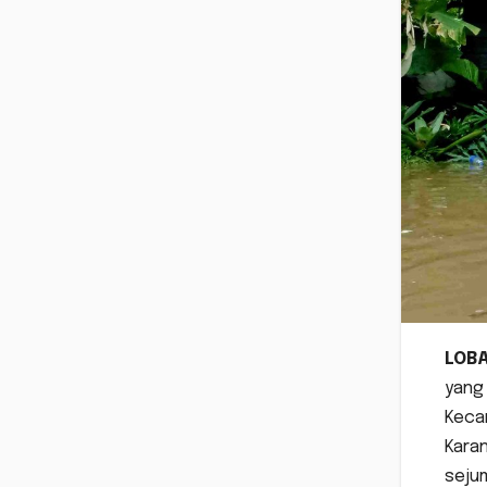
LOB
yang 
Kecam
Kara
sejum