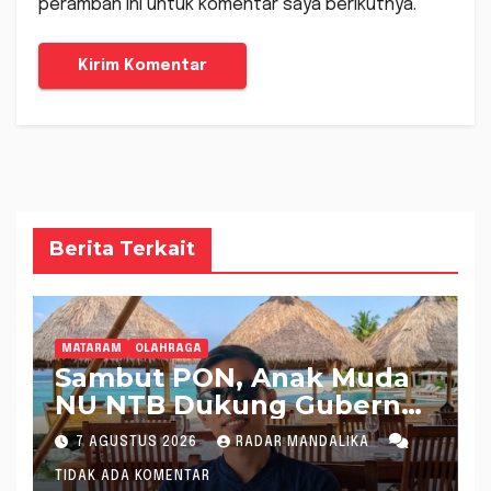
peramban ini untuk komentar saya berikutnya.
Berita Terkait
MATARAM
OLAHRAGA
Sambut PON, Anak Muda
NU NTB Dukung Gubernur
Pimpin KONI NTB
7 AGUSTUS 2026
RADAR MANDALIKA
TIDAK ADA KOMENTAR