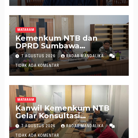
MATARAM
Kemenkum NTB dan
DPRD Sumbawa
Mantapkan Rencana
7 AGUSTUS 2026
RADAR MANDALIKA
Pembentukan 8 Raperda
TIDAK ADA KOMENTAR
Inisiatif
MATARAM
Kanwil Kemenkum NTB
Gelar Konsultasi
Penghitungan Kebutuhan
7 AGUSTUS 2026
RADAR MANDALIKA
Formasi JF Perancang
TIDAK ADA KOMENTAR