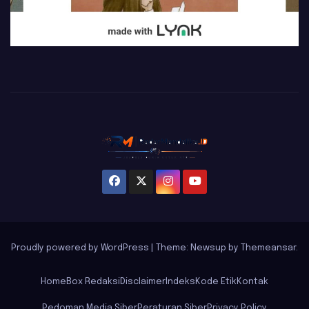
Proudly powered by WordPress
|
Theme: Newsup by
Themeansar
.
Home
Box Redaksi
Disclaimer
Indeks
Kode Etik
Kontak
Pedoman Media Siber
Peraturan Siber
Privacy Policy