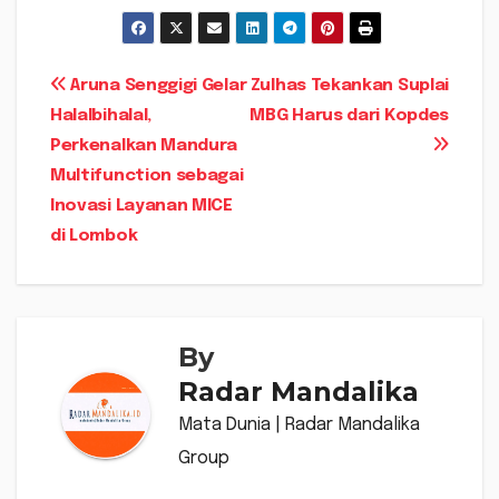
Navigasi
Aruna Senggigi Gelar
Zulhas Tekankan Suplai
Halalbihalal,
MBG Harus dari Kopdes
pos
Perkenalkan Mandura
Multifunction sebagai
Inovasi Layanan MICE
di Lombok
By
Radar Mandalika
Mata Dunia | Radar Mandalika
Group