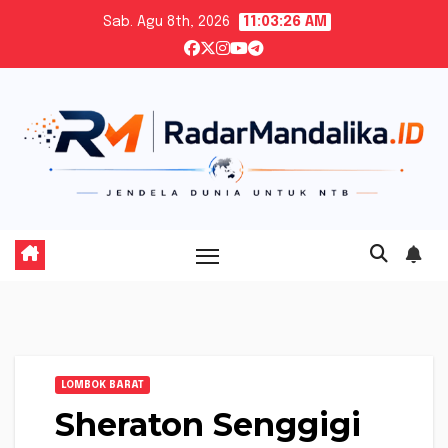
Skip
Sab. Agu 8th, 2026
11:03:27 AM
to
content
LOMBOK BARAT
Sheraton Senggigi