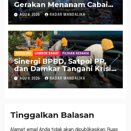
Gerakan Menanam Cabai
Tangani Inflasi
AGU 6, 2026
RADAR MANDALIKA
HEADLINE
LOMBOK BARAT
PILIHAN REDAKSI
Sinergi BPBD, Satpol PP,
dan Damkar Tangani Krisis
Air Bersih di Lobar
AGU 6, 2026
RADAR MANDALIKA
Tinggalkan Balasan
Alamat email Anda tidak akan dipublikasikan.
Ruas