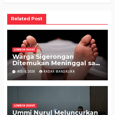
Related Post
LOMBOK BARAT
Warga Sigerongan
Ditemukan Meninggal saat
Setrum Ikan di Sungai
AGU 6, 2026
RADAR MANDALIKA
LOMBOK BARAT
Ummi Nurul Meluncurkan