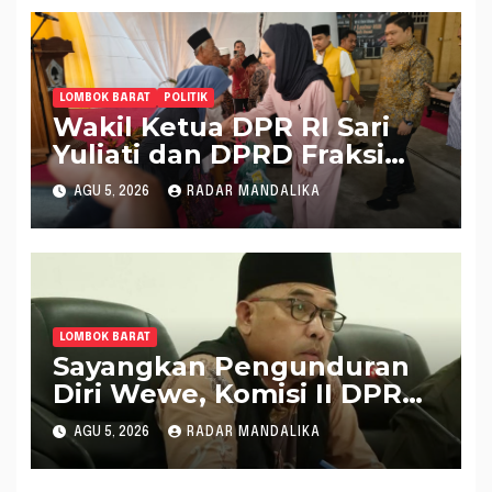
LOMBOK BARAT
POLITIK
Wakil Ketua DPR RI Sari
Yuliati dan DPRD Fraksi
Golkar Kolaborasi
AGU 5, 2026
RADAR MANDALIKA
Alokasikan Ratusan Unit
Bantuan RTLH
LOMBOK BARAT
Sayangkan Pengunduran
Diri Wewe, Komisi II DPRD
Lobar Puji Kinerjanya
AGU 5, 2026
RADAR MANDALIKA
Selama Tangani Tripat