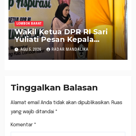
LOMBOK BARAT
Wakil Ketua DPR RI Sari
Yuliati Pesan Kepala
Daerah Jalankan Amanah
AGU 5, 2026
RADAR MANDALIKA
Sesuai Tugas
Tinggalkan Balasan
Alamat email Anda tidak akan dipublikasikan.
Ruas
yang wajib ditandai
*
Komentar
*