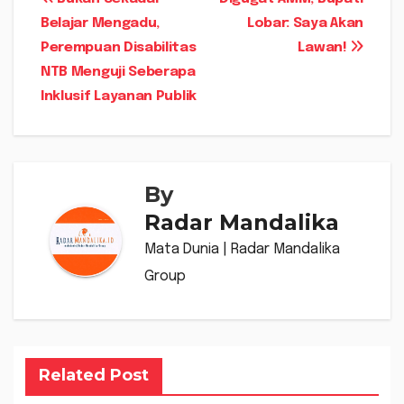
Navigasi
Belajar Mengadu,
Lobar: Saya Akan
pos
Perempuan Disabilitas
Lawan!
NTB Menguji Seberapa
Inklusif Layanan Publik
By
Radar Mandalika
Mata Dunia | Radar Mandalika
Group
Related Post