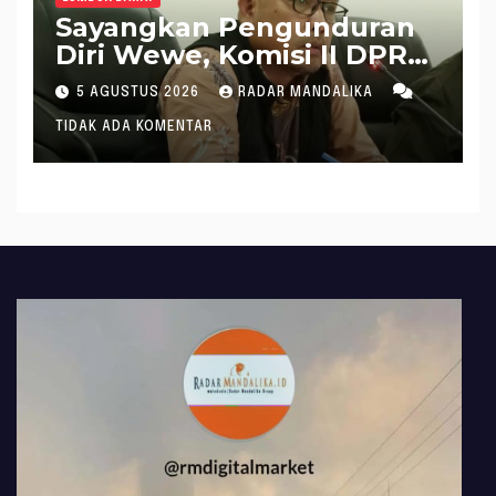
Sayangkan Pengunduran
Diri Wewe, Komisi II DPRD
Lobar Puji Kinerjanya
5 AGUSTUS 2026
RADAR MANDALIKA
Selama Tangani Tripat
TIDAK ADA KOMENTAR