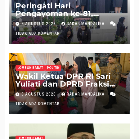
Peringati Hari
Pengayoman ke-81,
Kakanwil Kemenkum NTB
5 AGUSTUS 2026
RADAR MANDALIKA
Pimpin Ziarah dan Tabur
TIDAK ADA KOMENTAR
Bunga di TMP Majeluk
LOMBOK BARAT
POLITIK
Wakil Ketua DPR RI Sari
Yuliati dan DPRD Fraksi
Golkar Kolaborasi
5 AGUSTUS 2026
RADAR MANDALIKA
Alokasikan Ratusan Unit
TIDAK ADA KOMENTAR
Bantuan RTLH
LOMBOK BARAT