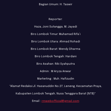
Bagian Umum: H. Taswir
Reporter:
Haza, Joni Sutangga, M. Jayadi
Biro Lombok Timur: Muhamad Rifa’i
Biro Lombok Utara: Ahmad Rohadi
Biro Lombok Barat: Wendy Dharma
Biro Lombok Tengah: Hardani
Biro Asahan: Riki Syahputra
Admin : M Aryza Anwar
Marketing : Muh. Hafizudin
"Alamat Redaksi:Jl. Hasanuddin No.27, Leneng, Kecamatan Praya,
Kabupaten Lombok Tengah, Nusa Tenggara Barat (NTB)"
Email :
rmwebofficial@gmail.com