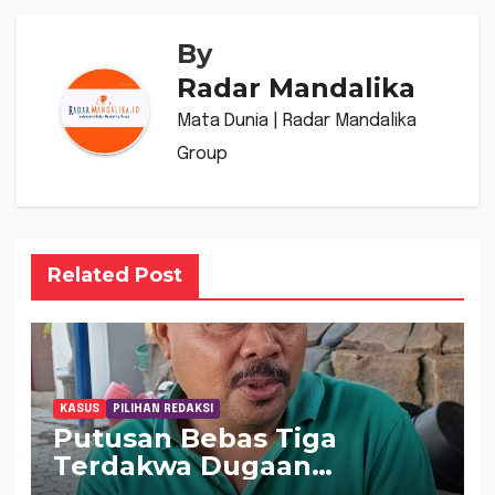
By
Radar Mandalika
Mata Dunia | Radar Mandalika
Group
Related Post
KASUS
PILIHAN REDAKSI
Putusan Bebas Tiga
Terdakwa Dugaan
Gratifikasi Dana “Siluman”