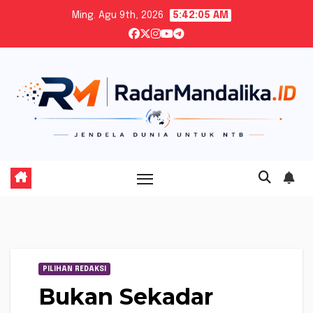
Skip
Ming. Agu 9th, 2026
5:42:07 AM
to
content
PILIHAN REDAKSI
Bukan Sekadar