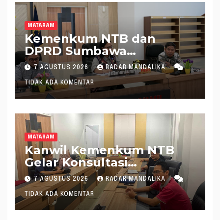
MATARAM
Kemenkum NTB dan
DPRD Sumbawa
Mantapkan Rencana
7 AGUSTUS 2026
RADAR MANDALIKA
Pembentukan 8 Raperda
TIDAK ADA KOMENTAR
Inisiatif
MATARAM
Kanwil Kemenkum NTB
Gelar Konsultasi
Penghitungan Kebutuhan
7 AGUSTUS 2026
RADAR MANDALIKA
Formasi JF Perancang
TIDAK ADA KOMENTAR
Peraturan Perundang-
undangan