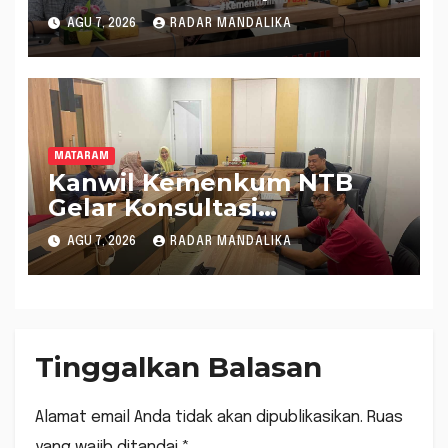
Rencana Pembentukan 8
AGU 7, 2026
RADAR MANDALIKA
Raperda Inisiatif
MATARAM
Kanwil Kemenkum NTB
Gelar Konsultasi
Penghitungan Kebutuhan
AGU 7, 2026
RADAR MANDALIKA
Formasi JF Perancang
Peraturan Perundang-
undangan
Tinggalkan Balasan
Alamat email Anda tidak akan dipublikasikan.
Ruas
yang wajib ditandai
*