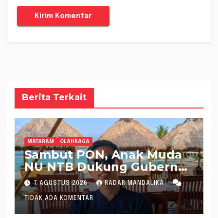
Berita Terkait
MATARAM
OLAHRAGA
Sambut PON, Anak Muda
NU NTB Dukung Gubernur
Pimpin KONI NTB
7 AGUSTUS 2026
RADAR MANDALIKA
TIDAK ADA KOMENTAR