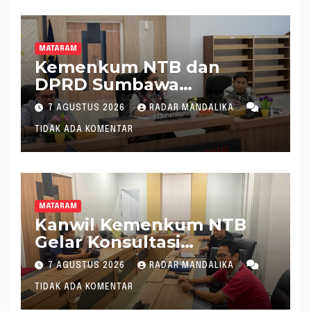
MATARAM
Kemenkum NTB dan
DPRD Sumbawa
Mantapkan Rencana
7 AGUSTUS 2026
RADAR MANDALIKA
Pembentukan 8 Raperda
TIDAK ADA KOMENTAR
Inisiatif
MATARAM
Kanwil Kemenkum NTB
Gelar Konsultasi
Penghitungan Kebutuhan
7 AGUSTUS 2026
RADAR MANDALIKA
Formasi JF Perancang
TIDAK ADA KOMENTAR
Peraturan Perundang-