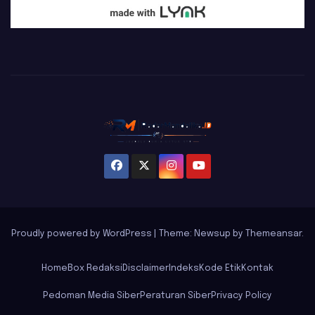
Proudly powered by WordPress
|
Theme: Newsup by
Themeansar
.
Home
Box Redaksi
Disclaimer
Indeks
Kode Etik
Kontak
Pedoman Media Siber
Peraturan Siber
Privacy Policy