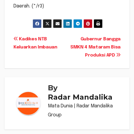
Daerah. (*/r3)
Navigasi
Kadikes NTB
Gubernur Bangga
Keluarkan Imbauan
SMKN 4 Mataram Bisa
pos
Produksi APD
By
Radar Mandalika
Mata Dunia | Radar Mandalika
Group