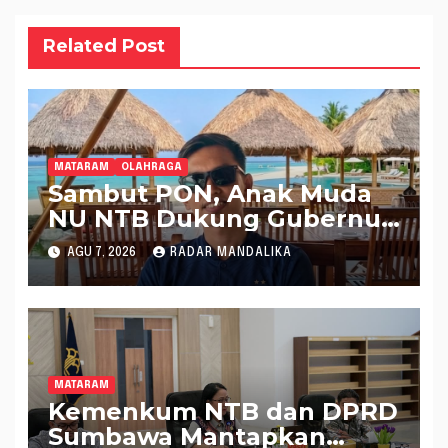
Related Post
MATARAM
OLAHRAGA
Sambut PON, Anak Muda
NU NTB Dukung Gubernur
Pimpin KONI NTB
AGU 7, 2026
RADAR MANDALIKA
MATARAM
Kemenkum NTB dan DPRD
Sumbawa Mantapkan