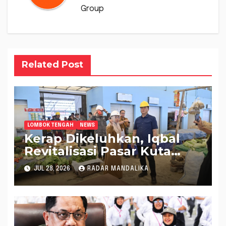
Group
Related Post
LOMBOK TENGAH
NEWS
Kerap Dikeluhkan, Iqbal
Revitalisasi Pasar Kuta
Mandalika Jadi Lebih
JUL 28, 2026
RADAR MANDALIKA
Nyaman