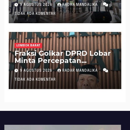
Hadirkan Layanan Hukum
9 AGUSTUS 2026
RADAR MANDALIKA
di Pantai Ampenan
TIDAK ADA KOMENTAR
LOMBOK BARAT
Fraksi Golkar DPRD Lobar
Minta Percepatan
Realisasi APBD 2026
9 AGUSTUS 2026
RADAR MANDALIKA
TIDAK ADA KOMENTAR