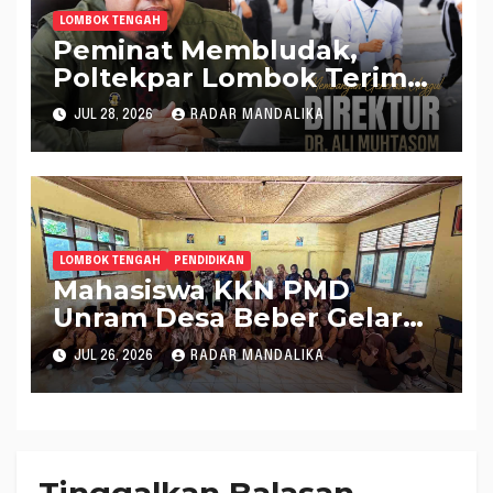
LOMBOK TENGAH
Peminat Membludak,
Poltekpar Lombok Terima
560 Mahasiswa Baru
JUL 28, 2026
RADAR MANDALIKA
LOMBOK TENGAH
PENDIDIKAN
Mahasiswa KKN PMD
Unram Desa Beber Gelar
Penyuluhan Hukum
JUL 26, 2026
RADAR MANDALIKA
Pencegahan Pernikahan
Dini di Yayasan Ash-
Shalihin NW Paok Kuning
Tinggalkan Balasan