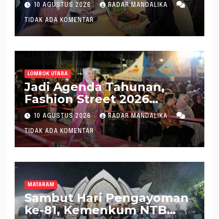
AHU Online Secara Mudah,
10 AGUSTUS 2026
RADAR MANDALIKA
Cepat, dan Mandiri
TIDAK ADA KOMENTAR
LOMBOK UTARA
Jadi Agenda Tahunan,
Fashion Street 2026
Lombok Utara Meriah
10 AGUSTUS 2026
RADAR MANDALIKA
TIDAK ADA KOMENTAR
MATARAM
Sambut Hari Pengayoman
ke-81, Kemenkum NTB