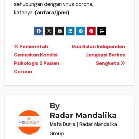
sehubungan dengan virus corona,”
katanya.
(antara/jpnn)
Navigasi
Pemerintah
Dua Balon Independen
Cemaskan Kondisi
Lengkapi Berkas
pos
Psikologis 2 Pasien
Sengketa
Corona
By
Radar Mandalika
Mata Dunia | Radar Mandalika
Group