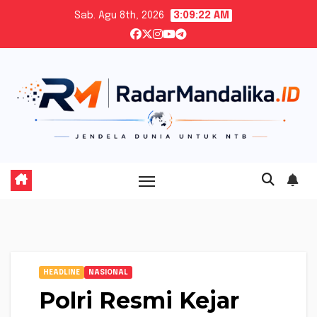
Skip
Sab. Agu 8th, 2026
3:09:23 AM
to
content
HEADLINE
NASIONAL
Polri Resmi Kejar