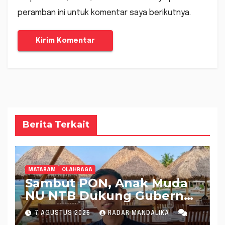
peramban ini untuk komentar saya berikutnya.
Berita Terkait
MATARAM
OLAHRAGA
Sambut PON, Anak Muda
NU NTB Dukung Gubernur
Pimpin KONI NTB
7 AGUSTUS 2026
RADAR MANDALIKA