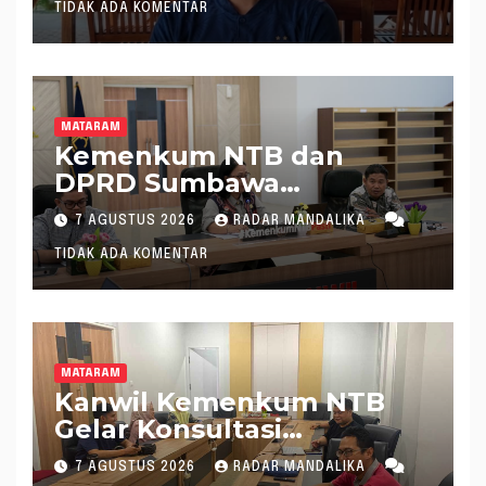
TIDAK ADA KOMENTAR
MATARAM
Kemenkum NTB dan
DPRD Sumbawa
Mantapkan Rencana
7 AGUSTUS 2026
RADAR MANDALIKA
Pembentukan 8 Raperda
TIDAK ADA KOMENTAR
Inisiatif
MATARAM
Kanwil Kemenkum NTB
Gelar Konsultasi
Penghitungan Kebutuhan
7 AGUSTUS 2026
RADAR MANDALIKA
Formasi JF Perancang