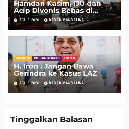
Hamdan Kasim, IJU dan
Acip Divonis Bebas di
Kasus Dugaan Gratifikasi
AGU 6, 2026
RADAR MANDALIKA
DPRD NTB, Kuasa Hukum:
Putusan Bersifat Final
HEADLINE
PILIHAN REDAKSI
POLITIK
H. Iron : Jangan Bawa
Gerindra ke Kasus LAZ
AGU 3, 2026
RADAR MANDALIKA
Tinggalkan Balasan