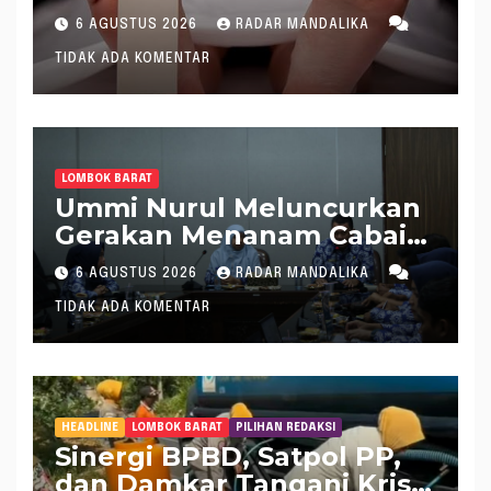
saat Setrum Ikan di
6 AGUSTUS 2026
RADAR MANDALIKA
Sungai
TIDAK ADA KOMENTAR
LOMBOK BARAT
Ummi Nurul Meluncurkan
Gerakan Menanam Cabai
Tangani Inflasi
6 AGUSTUS 2026
RADAR MANDALIKA
TIDAK ADA KOMENTAR
HEADLINE
LOMBOK BARAT
PILIHAN REDAKSI
Sinergi BPBD, Satpol PP,
dan Damkar Tangani Krisis