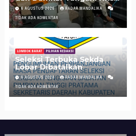
Air Bersih di Lobar
6 AGUSTUS 2026
RADAR MANDALIKA
TIDAK ADA KOMENTAR
LOMBOK BARAT
PILIHAN REDAKSI
Seleksi Terbuka Sekda
Lobar Dibatalkan
6 AGUSTUS 2026
RADAR MANDALIKA
TIDAK ADA KOMENTAR