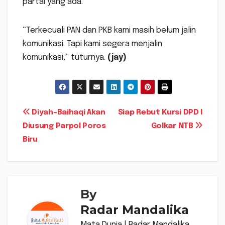
partai yang ada.
“Terkecuali PAN dan PKB kami masih belum jalin
komunikasi. Tapi kami segera menjalin
komunikasi,” tuturnya.
(jay)
Navigasi
Diyah-Baihaqi Akan
Siap Rebut Kursi DPD I
Diusung Parpol Poros
Golkar NTB
pos
Biru
By
Radar Mandalika
Mata Dunia | Radar Mandalika