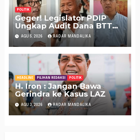
POLITIK
Geger! Legislator PDIP
Ungkap Audit Dana BTT
Rp 484 Miliar di APBD NTB
AGU 5, 2026
RADAR MANDALIKA
2025 Tak Muncul di LHP
BPK
HEADLINE
PILIHAN REDAKSI
POLITIK
H. Iron : Jangan Bawa
Gerindra ke Kasus LAZ
AGU 3, 2026
RADAR MANDALIKA