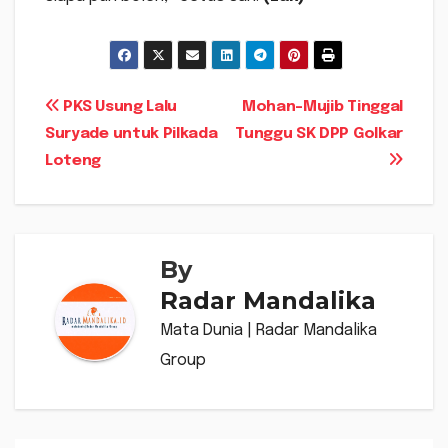
Navigasi
PKS Usung Lalu
Mohan-Mujib Tinggal
Suryade untuk Pilkada
Tunggu SK DPP Golkar
pos
Loteng
By
Radar Mandalika
Mata Dunia | Radar Mandalika
Group