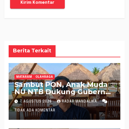
Berita Terkait
MATARAM
OLAHRAGA
Sambut PON, Anak Muda
NU NTB Dukung Gubernur
Pimpin KONI NTB
7 AGUSTUS 2026
RADAR MANDALIKA
TIDAK ADA KOMENTAR