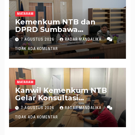
MATARAM
Kemenkum NTB dan
DPRD Sumbawa
Mantapkan Rencana
7 AGUSTUS 2026
RADAR MANDALIKA
Pembentukan 8 Raperda
TIDAK ADA KOMENTAR
Inisiatif
MATARAM
Kanwil Kemenkum NTB
Gelar Konsultasi
Penghitungan Kebutuhan
7 AGUSTUS 2026
RADAR MANDALIKA
Formasi JF Perancang
TIDAK ADA KOMENTAR
Peraturan Perundang-
undangan