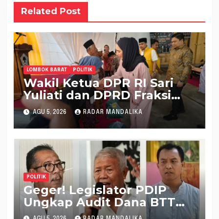
Related Post
LOMBOK BARAT
POLITIK
Wakil Ketua DPR RI Sari
Yuliati dan DPRD Fraksi
Golkar Kolaborasi
AGU 5, 2026
RADAR MANDALIKA
Alokasikan Ratusan Unit
Bantuan RTLH
POLITIK
Geger! Legislator PDIP
Ungkap Audit Dana BTT
Rp 484 Miliar di APBD NTB