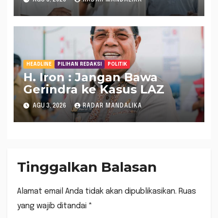
AGU 5, 2026
RADAR MANDALIKA
2025 Tak Muncul di LHP
BPK
HEADLINE
PILIHAN REDAKSI
POLITIK
H. Iron : Jangan Bawa
Gerindra ke Kasus LAZ
AGU 3, 2026
RADAR MANDALIKA
Tinggalkan Balasan
Alamat email Anda tidak akan dipublikasikan.
Ruas
yang wajib ditandai
*