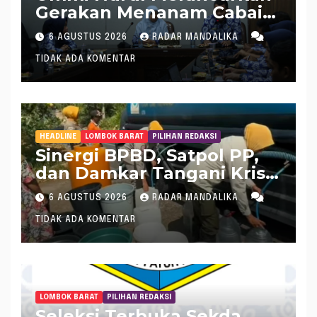
Gerakan Menanam Cabai
Tangani Inflasi
6 AGUSTUS 2026
RADAR MANDALIKA
TIDAK ADA KOMENTAR
HEADLINE
LOMBOK BARAT
PILIHAN REDAKSI
Sinergi BPBD, Satpol PP,
dan Damkar Tangani Krisis
Air Bersih di Lobar
6 AGUSTUS 2026
RADAR MANDALIKA
TIDAK ADA KOMENTAR
LOMBOK BARAT
PILIHAN REDAKSI
Seleksi Terbuka Sekda