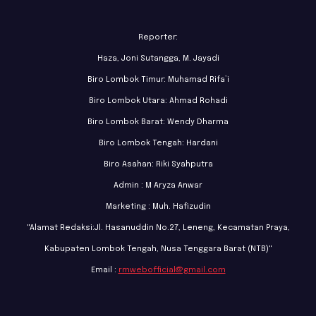
Reporter:
Haza, Joni Sutangga, M. Jayadi
Biro Lombok Timur: Muhamad Rifa’i
Biro Lombok Utara: Ahmad Rohadi
Biro Lombok Barat: Wendy Dharma
Biro Lombok Tengah: Hardani
Biro Asahan: Riki Syahputra
Admin : M Aryza Anwar
Marketing : Muh. Hafizudin
"Alamat Redaksi:Jl. Hasanuddin No.27, Leneng, Kecamatan Praya,
Kabupaten Lombok Tengah, Nusa Tenggara Barat (NTB)"
Email :
rmwebofficial@gmail.com