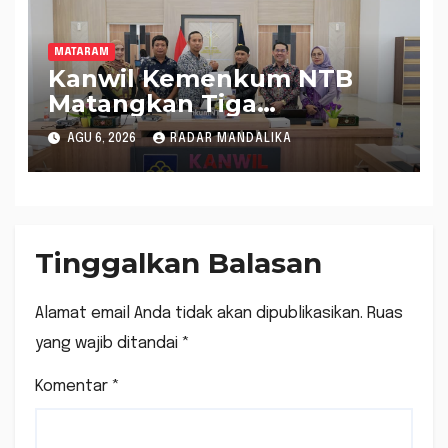
MATARAM
Kanwil Kemenkum NTB
Matangkan Tiga
Rancangan Perbup
AGU 6, 2026
RADAR MANDALIKA
Sumbawa Barat melalui
Harmonisasi Regulasi
Tinggalkan Balasan
Alamat email Anda tidak akan dipublikasikan.
Ruas
yang wajib ditandai
*
Komentar
*