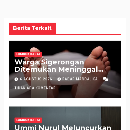
Berita Terkait
LOMBOK BARAT
Warga Sigerongan
Ditemukan Meninggal
saat Setrum Ikan di
6 AGUSTUS 2026
RADAR MANDALIKA
Sungai
TIDAK ADA KOMENTAR
LOMBOK BARAT
Ummi Nurul Meluncurkan