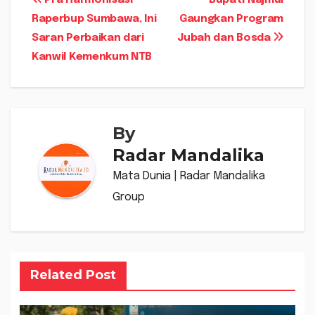
Navigasi
Pra Harmonisasi
Bupati Najmul
Raperbup Sumbawa, Ini
Gaungkan Program
pos
Saran Perbaikan dari
Jubah dan Bosda
Kanwil Kemenkum NTB
By
Radar Mandalika
Mata Dunia | Radar Mandalika
Group
Related Post