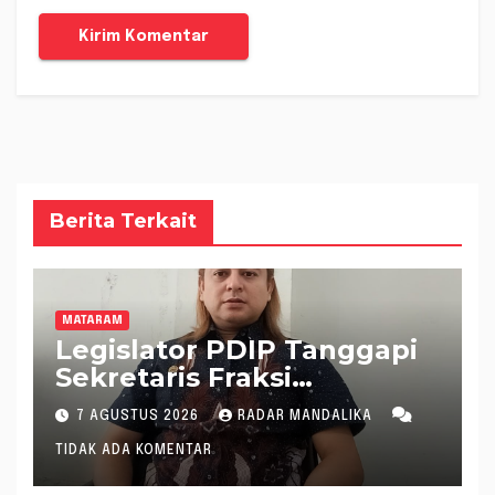
Berita Terkait
MATARAM
Legislator PDIP Tanggapi
Sekretaris Fraksi
Demokrat : WTP Bukan
7 AGUSTUS 2026
RADAR MANDALIKA
Tameng Menolak Audit
TIDAK ADA KOMENTAR
Dana Pergeseran BTT Rp
484 Miliar