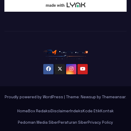
Proudly powered by WordPress
|
Theme: Newsup by
Themeansar
.
Home
Box Redaksi
Disclaimer
Indeks
Kode Etik
Kontak
Pedoman Media Siber
Peraturan Siber
Privacy Policy