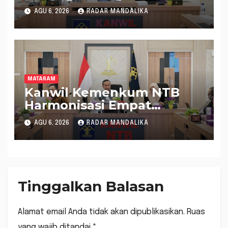
Rancangan Perbup
AGU 6, 2026
RADAR MANDALIKA
Sumbawa Barat melalui
Harmonisasi Regulasi
MATARAM
Kanwil Kemenkum NTB
Harmonisasi Empat
Rapergub untuk Perkuat
AGU 6, 2026
RADAR MANDALIKA
Kepastian Hukum di NTB
Tinggalkan Balasan
Alamat email Anda tidak akan dipublikasikan.
Ruas
yang wajib ditandai
*