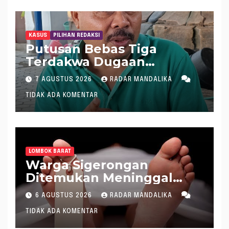
KASUS
PILIHAN REDAKSI
Putusan Bebas Tiga
Terdakwa Dugaan
Gratifikasi Dana “Siluman”
7 AGUSTUS 2026
RADAR MANDALIKA
DPRD NTB, Najamudin
TIDAK ADA KOMENTAR
Sebut Putusan Hakim
Aneh dan Ganjil, Bakal
Lapor Hakim Tipikor
Mataram ke MA
LOMBOK BARAT
Warga Sigerongan
Ditemukan Meninggal
saat Setrum Ikan di
6 AGUSTUS 2026
RADAR MANDALIKA
Sungai
TIDAK ADA KOMENTAR