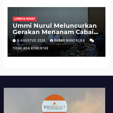
LOMBOK BARAT
Ummi Nurul Meluncurkan
Gerakan Menanam Cabai
Tangani Inflasi
6 AGUSTUS 2026
RADAR MANDALIKA
TIDAK ADA KOMENTAR