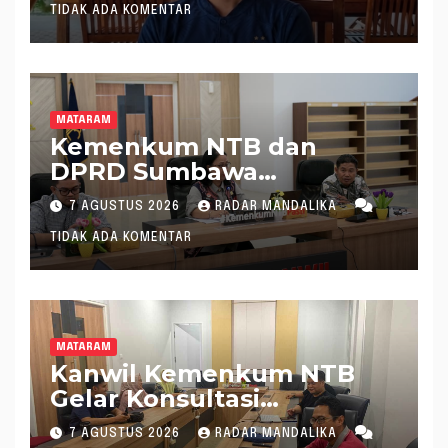
TIDAK ADA KOMENTAR
MATARAM
Kemenkum NTB dan
DPRD Sumbawa
Mantapkan Rencana
7 AGUSTUS 2026
RADAR MANDALIKA
Pembentukan 8 Raperda
TIDAK ADA KOMENTAR
Inisiatif
MATARAM
Kanwil Kemenkum NTB
Gelar Konsultasi
Penghitungan Kebutuhan
7 AGUSTUS 2026
RADAR MANDALIKA