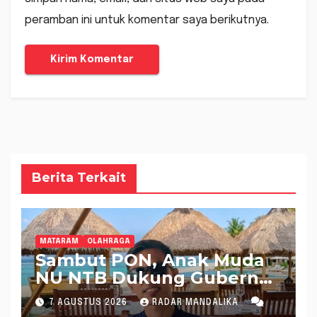
peramban ini untuk komentar saya berikutnya.
Berita Terkait
MATARAM
OLAHRAGA
Sambut PON, Anak Muda
NU NTB Dukung Gubernur
Pimpin KONI NTB
7 AGUSTUS 2026
RADAR MANDALIKA