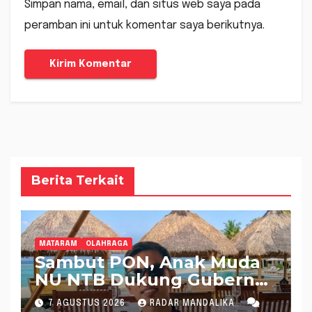
Simpan nama, email, dan situs web saya pada
peramban ini untuk komentar saya berikutnya.
Berita Terkait
MATARAM
OLAHRAGA
Sambut PON, Anak Muda
NU NTB Dukung Gubernur
Pimpin KONI NTB
7 AGUSTUS 2026
RADAR MANDALIKA