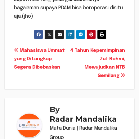
bagaiaman supaya PDAM bisa beroperasi disitu
aja.(jho)
Navigasi
Mahasiswa Ummat
4 Tahun Kepemimpinan
yang Ditangkap
Zul-Rohmi,
pos
Segera Dibebaskan
Mewujudkan NTB
Gemilang
By
Radar Mandalika
Mata Dunia | Radar Mandalika
Group