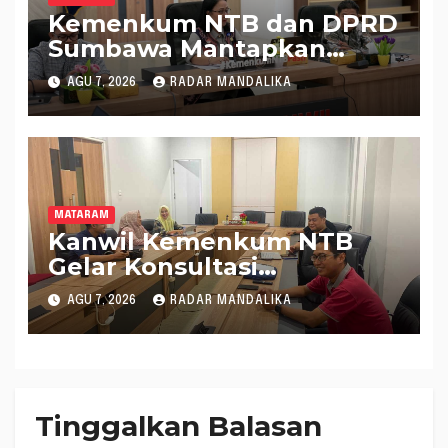
Kemenkum NTB dan DPRD
Sumbawa Mantapkan
Rencana Pembentukan 8
AGU 7, 2026
RADAR MANDALIKA
Raperda Inisiatif
MATARAM
Kanwil Kemenkum NTB
Gelar Konsultasi
Penghitungan Kebutuhan
AGU 7, 2026
RADAR MANDALIKA
Formasi JF Perancang
Peraturan Perundang-
undangan
Tinggalkan Balasan