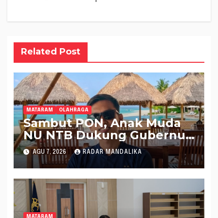
Related Post
MATARAM
OLAHRAGA
Sambut PON, Anak Muda
NU NTB Dukung Gubernur
Pimpin KONI NTB
AGU 7, 2026
RADAR MANDALIKA
MATARAM