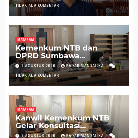
TIDAK ADA KOMENTAR
MATARAM
Kemenkum NTB dan
DPRD Sumbawa
Mantapkan Rencana
7 AGUSTUS 2026
RADAR MANDALIKA
Pembentukan 8 Raperda
TIDAK ADA KOMENTAR
Inisiatif
MATARAM
Kanwil Kemenkum NTB
Gelar Konsultasi
Penghitungan Kebutuhan
7 AGUSTUS 2026
RADAR MANDALIKA