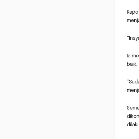
Kapo
menja
“Insy
Ia m
baik,
“Sud
menja
Semen
diko
dila