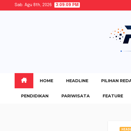
Skip
Sab. Agu 8th, 2026
3:09:10 PM
to
content
HOME
HEADLINE
PILIHAN RED
PENDIDIKAN
PARIWISATA
FEATURE
HEADL