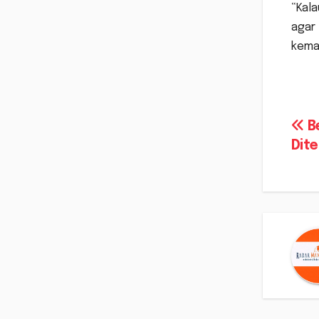
“Kal
agar
kemar
Na
B
Dit
po