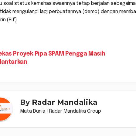
au soal status kemahasiswaannya tetap berjalan sebagaim
 tidak mengulangi lagi perbuatannya (demo) dengan membawa
in.(Rif)
vigasi
ekas Proyek Pipa SPAM Pengga Masih
elantarkan
s
By
Radar Mandalika
Mata Dunia | Radar Mandalika Group