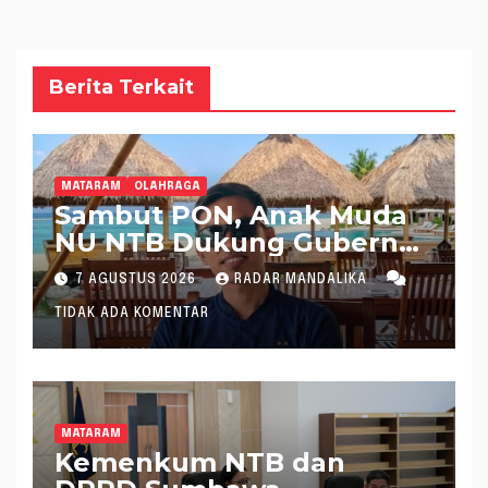
Berita Terkait
MATARAM
OLAHRAGA
Sambut PON, Anak Muda
NU NTB Dukung Gubernur
Pimpin KONI NTB
7 AGUSTUS 2026
RADAR MANDALIKA
TIDAK ADA KOMENTAR
MATARAM
Kemenkum NTB dan