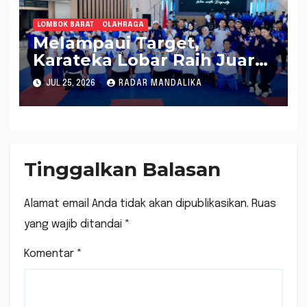
LOMBOK BARAT
OLAHRAGA
Melampaui Target,
Karateka Lobar Raih Juara
Umum 2 di Porprov XII NTB
JUL 25, 2026
RADAR MANDALIKA
Tinggalkan Balasan
Alamat email Anda tidak akan dipublikasikan.
Ruas
yang wajib ditandai
*
Komentar
*