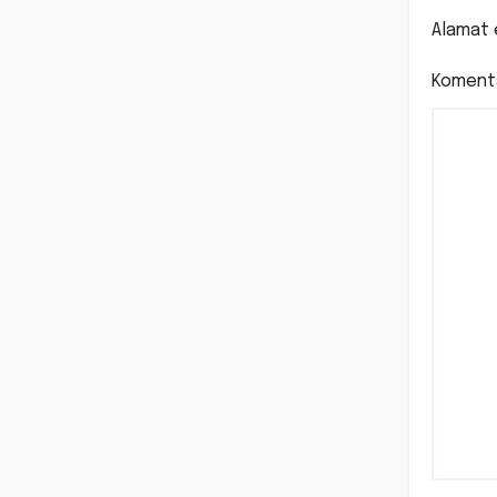
Tip
Alamat 
ke
Koment