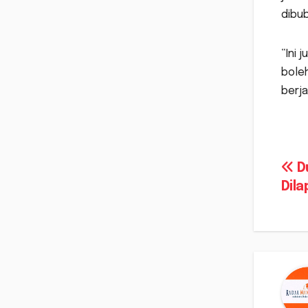
dibu
“Ini 
bole
berja
Na
Du
Dil
po