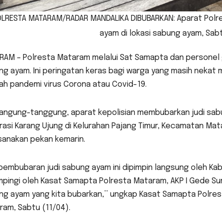
LRESTA MATARAM/RADAR MANDALIKA DIBUBARKAN: Aparat Pol
ayam di lokasi sabung ayam, Sabt
RAM – Polresta Mataram melalui Sat Samapta dan personel
g ayam. Ini peringatan keras bagi warga yang masih nekat 
ah pandemi virus Corona atau Covid-19.
angung-tanggung, aparat kepolisian membubarkan judi sabun
rasi Karang Ujung di Kelurahan Pajang Timur, Kecamatan Ma
sanakan pekan kemarin.
pembubaran judi sabung ayam ini dipimpin langsung oleh Ka
pingi oleh Kasat Samapta Polresta Mataram, AKP I Gede Sum
ng ayam yang kita bubarkan,’’ ungkap Kasat Samapta Polres
am, Sabtu (11/04).