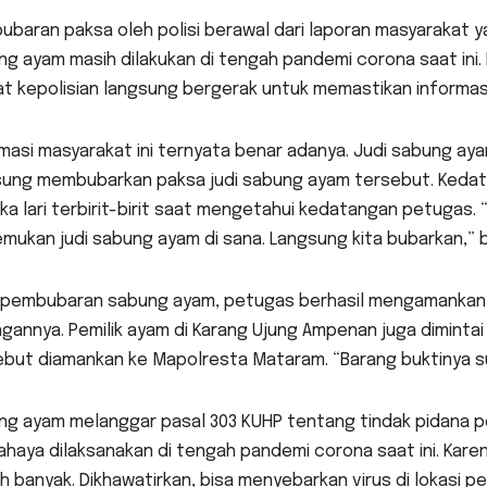
baran paksa oleh polisi berawal dari laporan masyarakat ya
g ayam masih dilakukan di tengah pandemi corona saat ini. Be
at kepolisian langsung bergerak untuk memastikan informas
masi masyarakat ini ternyata benar adanya. Judi sabung ay
sung membubarkan paksa judi sabung ayam tersebut. Keda
a lari terbirit-birit saat mengetahui kedatangan petugas.
ukan judi sabung ayam di sana. Langsung kita bubarkan,” b
 pembubaran sabung ayam, petugas berhasil mengamankan 
gannya. Pemilik ayam di Karang Ujung Ampenan juga dimintai
ebut diamankan ke Mapolresta Mataram. “Barang buktinya su
g ayam melanggar pasal 303 KUHP tentang tindak pidana per
ahaya dilaksanakan di tengah pandemi corona saat ini. Ka
h banyak. Dikhawatirkan, bisa menyebarkan virus di lokasi pe