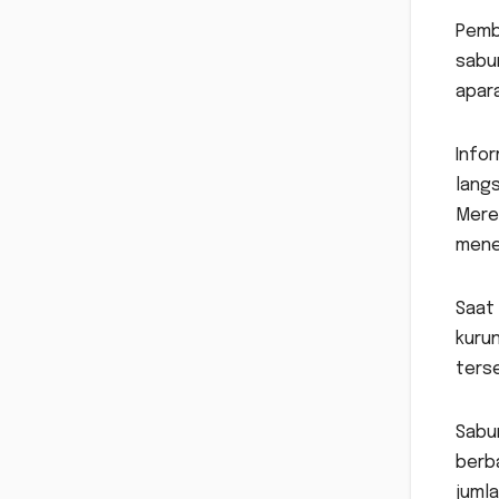
Pembu
sabun
apar
Infor
lang
Merek
menem
Saat
kurun
ters
Sabun
berb
jumla