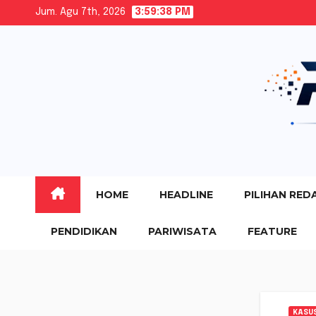
Skip
Jum. Agu 7th, 2026
3:59:39 PM
to
content
HOME
HEADLINE
PILIHAN RED
PENDIDIKAN
PARIWISATA
FEATURE
KASU