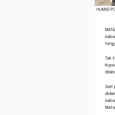
HUMAS PO
MATA
sabun
teng
Tak t
Kope
dilak
Giat 
didam
sabu
Matar