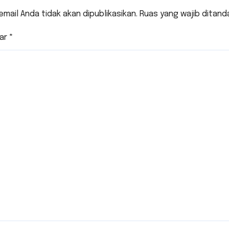
ikor Mataram
email Anda tidak akan dipublikasikan.
Ruas yang wajib ditand
 MA
ar
*