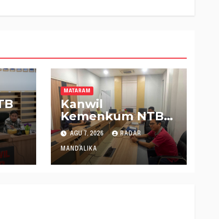
MATARAM
TB
Kanwil
Kemenkum NTB
Gelar Konsultasi
AGU 7, 2026
RADAR
Penghitungan
Kebutuhan
MANDALIKA
 8
Formasi JF
tif
Perancang
Peraturan
Perundang-
undangan