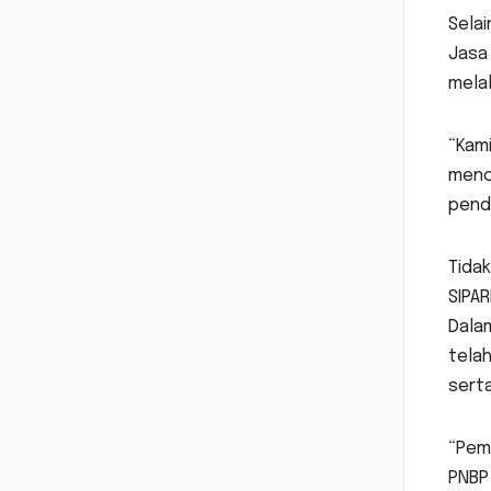
Selai
Jasa 
melal
“Kam
menc
penda
Tidak
SIPAR
Dala
tela
serta
“Pem
PNBP