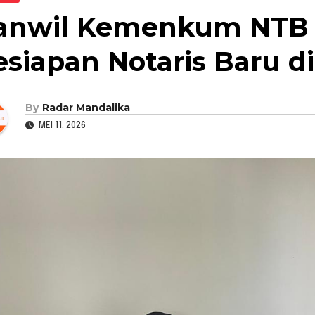
anwil Kemenkum NTB 
esiapan Notaris Baru 
By
Radar Mandalika
MEI 11, 2026