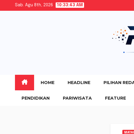
Skip
Sab. Agu 8th, 2026
10:33:44 AM
to
content
HOME
HEADLINE
PILIHAN RED
PENDIDIKAN
PARIWISATA
FEATURE
MATA