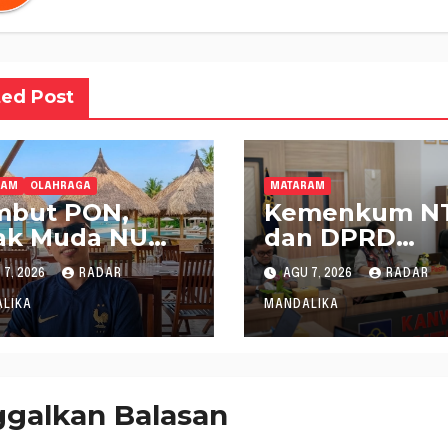
ted Post
RAM
OLAHRAGA
MATARAM
mbut PON,
Kemenkum N
ak Muda NU
dan DPRD
B Dukung
Sumbawa
7, 2026
RADAR
AGU 7, 2026
RADAR
bernur Pimpin
Mantapkan
NI NTB
Rencana
LIKA
MANDALIKA
Pembentukan
Raperda Inisia
ggalkan Balasan