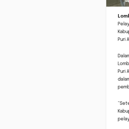
Lomb
Pela
Kabup
Puri 
Dala
Lombo
Puri 
dalam
pemb
“Sete
Kabu
pelay