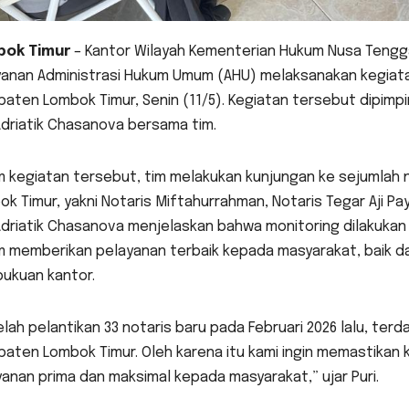
ok Timur
– Kantor Wilayah Kementerian Hukum Nusa Tengga
yanan Administrasi Hukum Umum (AHU) melaksanakan kegiatan
aten Lombok Timur, Senin (11/5). Kegiatan tersebut dipimp
Adriatik Chasanova bersama tim.
m kegiatan tersebut, tim melakukan kunjungan ke sejumlah 
k Timur, yakni Notaris Miftahurrahman, Notaris Tegar Aji Pay
Adriatik Chasanova menjelaskan bahwa monitoring dilakukan
 memberikan pelayanan terbaik kepada masyarakat, baik dar
ukuan kantor.
lah pelantikan 33 notaris baru pada Februari 2026 lalu, ter
paten Lombok Timur. Oleh karena itu kami ingin memastikan
anan prima dan maksimal kepada masyarakat,” ujar Puri.