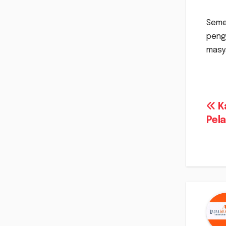
Semen
peng
masy
Na
K
Pela
po