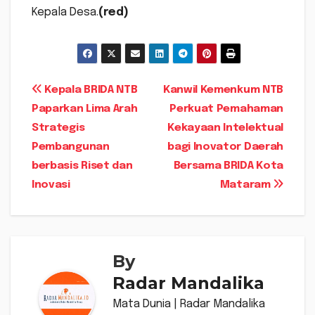
Kepala Desa.
(red)
Navigasi
Kepala BRIDA NTB
Kanwil Kemenkum NTB
Paparkan Lima Arah
Perkuat Pemahaman
pos
Strategis
Kekayaan Intelektual
Pembangunan
bagi Inovator Daerah
berbasis Riset dan
Bersama BRIDA Kota
Inovasi
Mataram
By
Radar Mandalika
Mata Dunia | Radar Mandalika