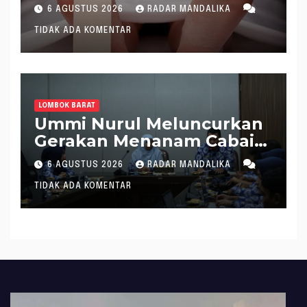
saat Setrum Ikan di
6 AGUSTUS 2026
RADAR MANDALIKA
Sungai
TIDAK ADA KOMENTAR
LOMBOK BARAT
Ummi Nurul Meluncurkan
Gerakan Menanam Cabai
Tangani Inflasi
6 AGUSTUS 2026
RADAR MANDALIKA
TIDAK ADA KOMENTAR