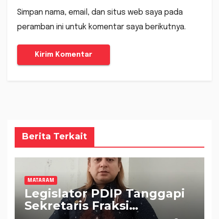
Simpan nama, email, dan situs web saya pada
peramban ini untuk komentar saya berikutnya.
Berita Terkait
MATARAM
Legislator PDIP Tanggapi
Sekretaris Fraksi
Demokrat : WTP Bukan