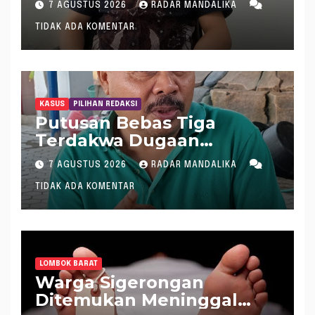
7 AGUSTUS 2026
RADAR MANDALIKA
Tameng Menolak Audit
TIDAK ADA KOMENTAR
Dana Pergeseran BTT Rp
484 Miliar
KASUS
PILIHAN REDAKSI
Putusan Bebas Tiga
Terdakwa Dugaan
Gratifikasi Dana “Siluman”
7 AGUSTUS 2026
RADAR MANDALIKA
DPRD NTB, Najamudin
TIDAK ADA KOMENTAR
Sebut Putusan Hakim
Aneh dan Ganjil, Bakal
Lapor Hakim Tipikor
Mataram ke MA
LOMBOK BARAT
Warga Sigerongan
Ditemukan Meninggal