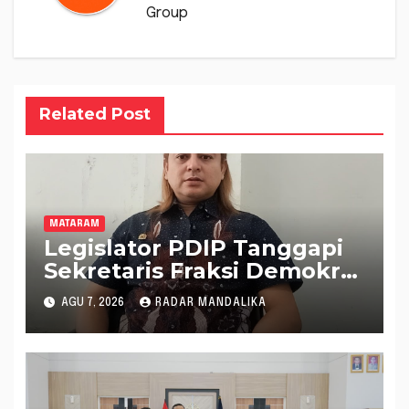
Group
Related Post
MATARAM
Legislator PDIP Tanggapi
Sekretaris Fraksi Demokrat
: WTP Bukan Tameng
AGU 7, 2026
RADAR MANDALIKA
Menolak Audit Dana
Pergeseran BTT Rp 484
Miliar