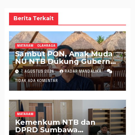
Berita Terkait
MATARAM
OLAHRAGA
Sambut PON, Anak Muda
NU NTB Dukung Gubernur
Pimpin KONI NTB
7 AGUSTUS 2026
RADAR MANDALIKA
TIDAK ADA KOMENTAR
MATARAM
Kemenkum NTB dan
DPRD Sumbawa