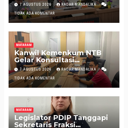
Mantapkan Rencana
7 AGUSTUS 2026
RADAR MANDALIKA
Pembentukan 8 Raperda
TIDAK ADA KOMENTAR
Inisiatif
MATARAM
Kanwil Kemenkum NTB
Gelar Konsultasi
Penghitungan Kebutuhan
7 AGUSTUS 2026
RADAR MANDALIKA
Formasi JF Perancang
TIDAK ADA KOMENTAR
Peraturan Perundang-
undangan
MATARAM
Legislator PDIP Tanggapi
Sekretaris Fraksi