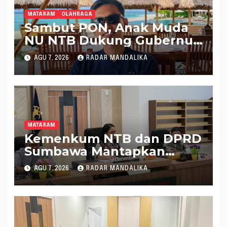
MATARAM
OLAHRAGA
Sambut PON, Anak Muda
NU NTB Dukung Gubernur
Pimpin KONI NTB
AGU 7, 2026
RADAR MANDALIKA
MATARAM
Kemenkum NTB dan DPRD
Sumbawa Mantapkan
Rencana Pembentukan 8
AGU 7, 2026
RADAR MANDALIKA
Raperda Inisiatif