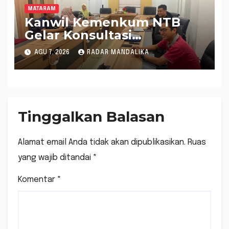
MATARAM
Kanwil Kemenkum NTB
Gelar Konsultasi
Penghitungan Kebutuhan
AGU 7, 2026
RADAR MANDALIKA
Formasi JF Perancang
Peraturan Perundang-
undangan
Tinggalkan Balasan
Alamat email Anda tidak akan dipublikasikan.
Ruas
yang wajib ditandai
*
Komentar
*