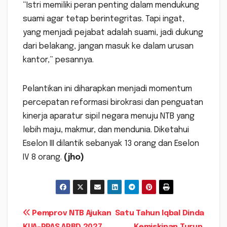
“Istri memiliki peran penting dalam mendukung
suami agar tetap berintegritas. Tapi ingat,
yang menjadi pejabat adalah suami, jadi dukung
dari belakang, jangan masuk ke dalam urusan
kantor,” pesannya.
Pelantikan ini diharapkan menjadi momentum
percepatan reformasi birokrasi dan penguatan
kinerja aparatur sipil negara menuju NTB yang
lebih maju, makmur, dan mendunia. Diketahui
Eselon III dilantik sebanyak 13 orang dan Eselon
IV 8 orang.
(jho)
Navigasi
Pemprov NTB Ajukan
Satu Tahun Iqbal Dinda
KUA-PPAS APBD 2027,
Kemiskinan Turun,