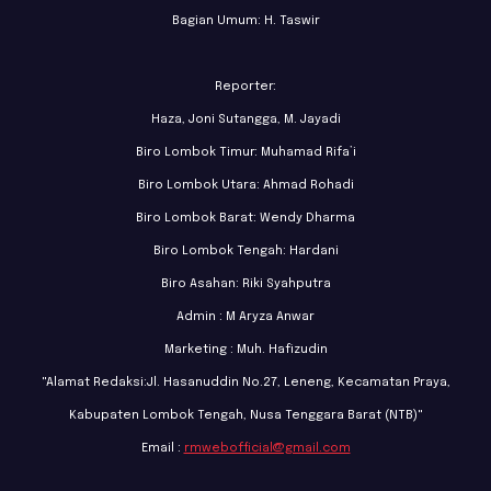
Bagian Umum: H. Taswir
Reporter:
Haza, Joni Sutangga, M. Jayadi
Biro Lombok Timur: Muhamad Rifa’i
Biro Lombok Utara: Ahmad Rohadi
Biro Lombok Barat: Wendy Dharma
Biro Lombok Tengah: Hardani
Biro Asahan: Riki Syahputra
Admin : M Aryza Anwar
Marketing : Muh. Hafizudin
"Alamat Redaksi:Jl. Hasanuddin No.27, Leneng, Kecamatan Praya,
Kabupaten Lombok Tengah, Nusa Tenggara Barat (NTB)"
Email :
rmwebofficial@gmail.com