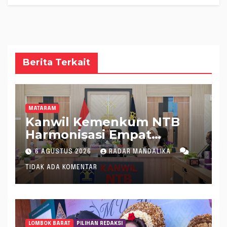
Berita Terkait
MATARAM
Kanwil Kemenkum NTB
Harmonisasi Empat
Rapergub untuk Perkuat
6 AGUSTUS 2026
RADAR MANDALIKA
Kepastian Hukum di NTB
TIDAK ADA KOMENTAR
LOMBOK BARAT
PILIHAN REDAKSI