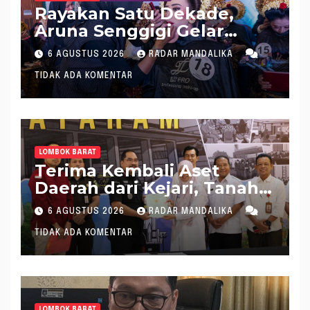
Rayakan Satu Dekade,
Aruna Senggigi Gelar
Aruna Makeup Artist
6 AGUSTUS 2026
RADAR MANDALIKA
Competition 2026
TIDAK ADA KOMENTAR
LOMBOK BARAT
Terima Kembali Aset
Daerah dari Kejari, Tanah
Pecatu Bagek Polak Siap
6 AGUSTUS 2026
RADAR MANDALIKA
Disewakan
TIDAK ADA KOMENTAR
LOMBOK BARAT