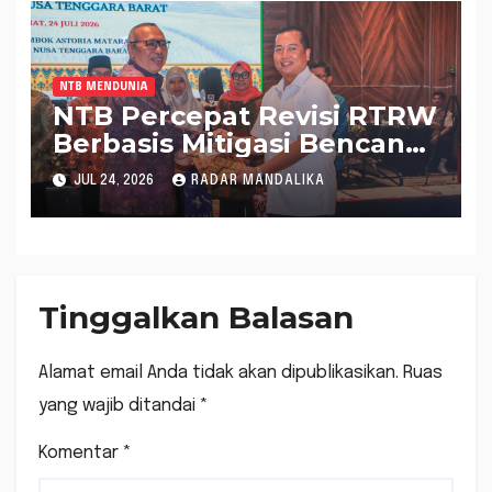
NTB MENDUNIA
NTB Percepat Revisi RTRW
Berbasis Mitigasi Bencana,
Gubernur Iqbal: Ratusan
JUL 24, 2026
RADAR MANDALIKA
Investasi Masih Tertahan
Tinggalkan Balasan
Alamat email Anda tidak akan dipublikasikan.
Ruas
yang wajib ditandai
*
Komentar
*