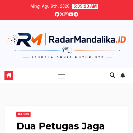
Skip
Ming. Agu 9th, 2026
5:39:24 AM
to
content
KASUS
Dua Petugas Jaga