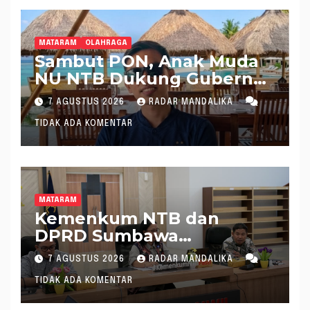
MATARAM
OLAHRAGA
Sambut PON, Anak Muda
NU NTB Dukung Gubernur
Pimpin KONI NTB
7 AGUSTUS 2026
RADAR MANDALIKA
TIDAK ADA KOMENTAR
MATARAM
Kemenkum NTB dan
DPRD Sumbawa
Mantapkan Rencana
7 AGUSTUS 2026
RADAR MANDALIKA
Pembentukan 8 Raperda
TIDAK ADA KOMENTAR
Inisiatif