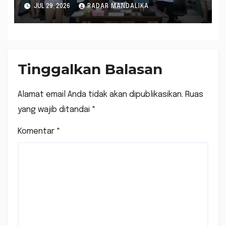
Jaringan Malaysia-Lombok,
JUL 29, 2026
RADAR MANDALIKA
Dua Tersangka Terancam
Hukuman Mati
Tinggalkan Balasan
Alamat email Anda tidak akan dipublikasikan.
Ruas
yang wajib ditandai
*
Komentar
*