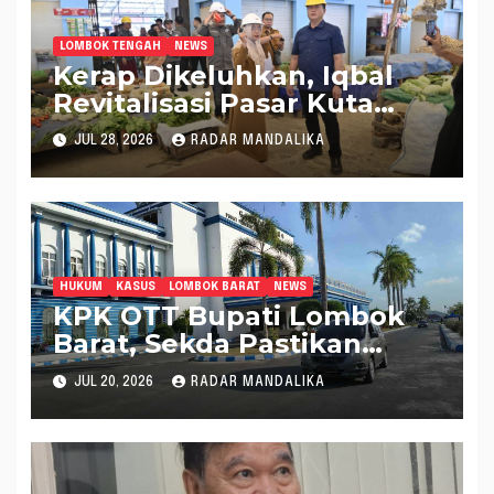
LOMBOK TENGAH
NEWS
Kerap Dikeluhkan, Iqbal
Revitalisasi Pasar Kuta
Mandalika Jadi Lebih
JUL 28, 2026
RADAR MANDALIKA
Nyaman
HUKUM
KASUS
LOMBOK BARAT
NEWS
KPK OTT Bupati Lombok
Barat, Sekda Pastikan
Roda Pemerintahan Tetap
JUL 20, 2026
RADAR MANDALIKA
Berjalan