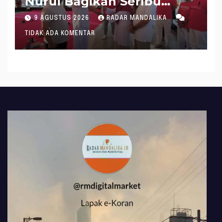
Nurul Bagikan Seribu
Bendera RI ke Siswa
9 AGUSTUS 2026
RADAR MANDALIKA
Hingga Tokoh
TIDAK ADA KOMENTAR