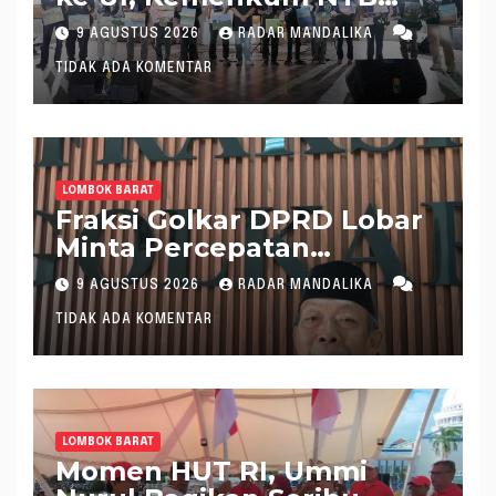
Hadirkan Layanan Hukum
9 AGUSTUS 2026
RADAR MANDALIKA
di Pantai Ampenan
TIDAK ADA KOMENTAR
LOMBOK BARAT
Fraksi Golkar DPRD Lobar
Minta Percepatan
Realisasi APBD 2026
9 AGUSTUS 2026
RADAR MANDALIKA
TIDAK ADA KOMENTAR
LOMBOK BARAT
Momen HUT RI, Ummi