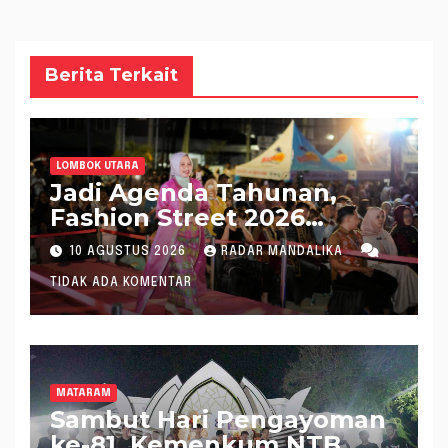
Berita Terkait
LOMBOK UTARA
Jadi Agenda Tahunan,
Fashion Street 2026
Lombok Utara Meriah
10 AGUSTUS 2026
RADAR MANDALIKA
TIDAK ADA KOMENTAR
MATARAM
Sambut Hari Pengayoman
ke-81, Kemenkum NTB