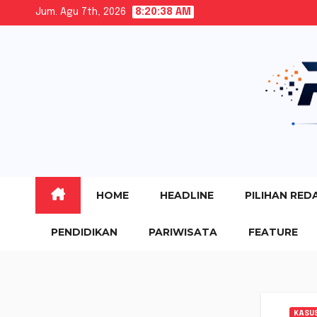
Skip
Jum. Agu 7th, 2026
8:20:40 AM
to
content
HOME
HEADLINE
PILIHAN RED
PENDIDIKAN
PARIWISATA
FEATURE
KASU