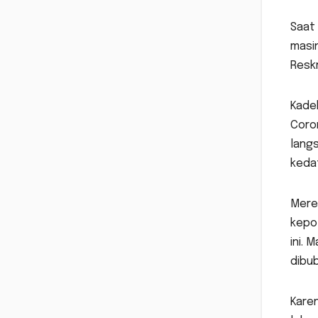
Saat 
masin
Reskr
Kade
Coron
langs
keda
Merek
kepol
ini. 
dibu
Karen