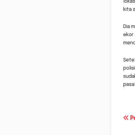
lokas
kita 
Dia m
ekor
menca
Sete
polis
sudah
pasa
Na
P
po