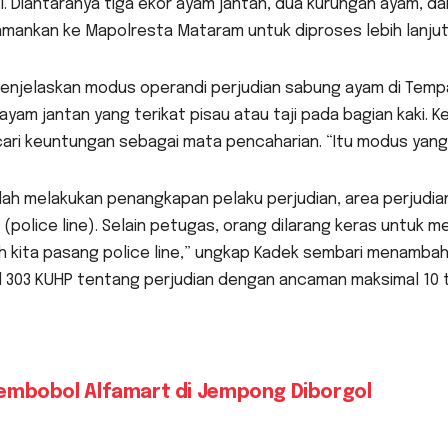
i. Diantaranya tiga ekor ayam jantan, dua kurungan ayam, da
amankan ke Mapolresta Mataram untuk diproses lebih lanjut
enjelaskan modus operandi perjudian sabung ayam di Tempat
 ayam jantan yang terikat pisau atau taji pada bagian kak
ri keuntungan sebagai mata pencaharian. “Itu modus yang d
lah melakukan penangkapan pelaku perjudian, area perjudia
i (police line). Selain petugas, orang dilarang keras untuk
 kita pasang police line,” ungkap Kadek sembari menambah
l 303 KUHP tentang perjudian dengan ancaman maksimal 10 t
vigasi
embobol Alfamart di Jempong Diborgol
s