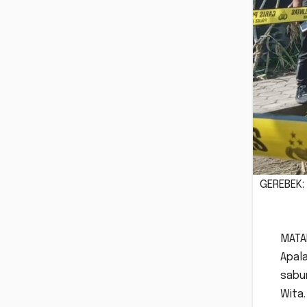
GEREBEK: 
MATA
Apala
sabun
Wita.