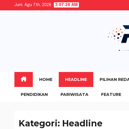
Skip
Jum. Agu 7th, 2026
3:07:27 AM
to
content
HOME
HEADLINE
PILIHAN RED
PENDIDIKAN
PARIWISATA
FEATURE
Kategori:
Headline