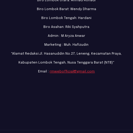
Biro Lombok Utara: Ahmad Rohadi
Biro Lombok Barat: Wendy Dharma
Biro Lombok Tengah: Hardani
Biro Asahan: Riki Syahputra
Admin : M Aryza Anwar
Marketing : Muh. Hafizudin
"Alamat Redaksi:Jl. Hasanuddin No.27, Leneng, Kecamatan Praya,
Kabupaten Lombok Tengah, Nusa Tenggara Barat (NTB)"
Email :
rmwebofficial@gmail.com