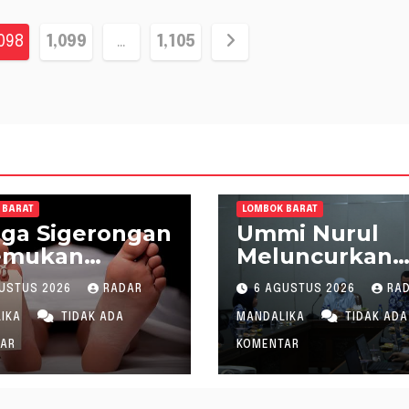
098
1,099
…
1,105
 BARAT
LOMBOK BARAT
ga Sigerongan
Ummi Nurul
emukan
Meluncurkan
inggal saat
Gerakan
USTUS 2026
RADAR
6 AGUSTUS 2026
RA
rum Ikan di
Menanam Cab
gai
Tangani Inflasi
LIKA
TIDAK ADA
MANDALIKA
TIDAK ADA
AR
KOMENTAR