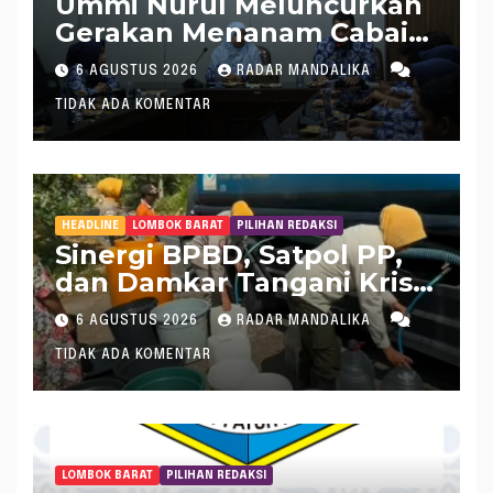
Ummi Nurul Meluncurkan
Gerakan Menanam Cabai
Tangani Inflasi
6 AGUSTUS 2026
RADAR MANDALIKA
TIDAK ADA KOMENTAR
HEADLINE
LOMBOK BARAT
PILIHAN REDAKSI
Sinergi BPBD, Satpol PP,
dan Damkar Tangani Krisis
Air Bersih di Lobar
6 AGUSTUS 2026
RADAR MANDALIKA
TIDAK ADA KOMENTAR
LOMBOK BARAT
PILIHAN REDAKSI