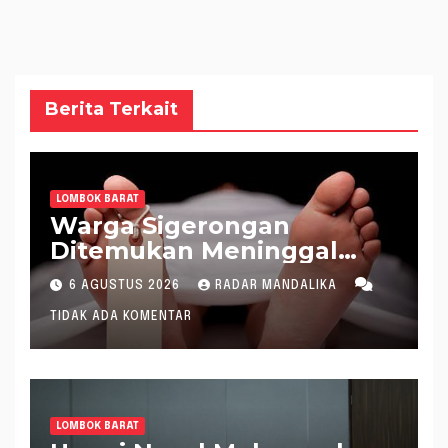
Berita Terkait
LOMBOK BARAT
Warga Sigerongan
Ditemukan Meninggal
saat Setrum Ikan di
6 AGUSTUS 2026
RADAR MANDALIKA
Sungai
TIDAK ADA KOMENTAR
LOMBOK BARAT