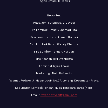
Bagian Umum: H. Taswir
Reporter:
Haza, Joni Sutangga, M. Jayadi
Biro Lombok Timur: Muhamad Rifa’i
Biro Lombok Utara: Ahmad Rohadi
Biro Lombok Barat: Wendy Dharma
Biro Lombok Tengah: Hardani
Biro Asahan: Riki Syahputra
Admin : M Aryza Anwar
Marketing : Muh. Hafizudin
"Alamat Redaksi:Jl. Hasanuddin No.27, Leneng, Kecamatan Praya,
Kabupaten Lombok Tengah, Nusa Tenggara Barat (NTB)"
Email :
rmwebofficial@gmail.com