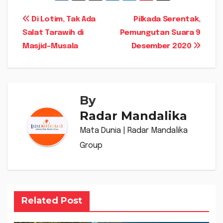
Navigasi
Di Lotim, Tak Ada
Pilkada Serentak,
Salat Tarawih di
Pemungutan Suara 9
pos
Masjid-Musala
Desember 2020
By
Radar Mandalika
Mata Dunia | Radar Mandalika
Group
Related Post