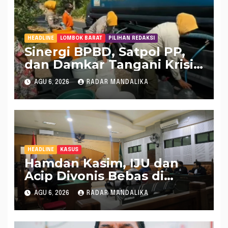
HEADLINE
LOMBOK BARAT
PILIHAN REDAKSI
Sinergi BPBD, Satpol PP,
dan Damkar Tangani Krisis
Air Bersih di Lobar
AGU 6, 2026
RADAR MANDALIKA
HEADLINE
KASUS
Hamdan Kasim, IJU dan
Acip Divonis Bebas di
Kasus Dugaan Gratifikasi
AGU 6, 2026
RADAR MANDALIKA
DPRD NTB, Kuasa Hukum:
Putusan Bersifat Final