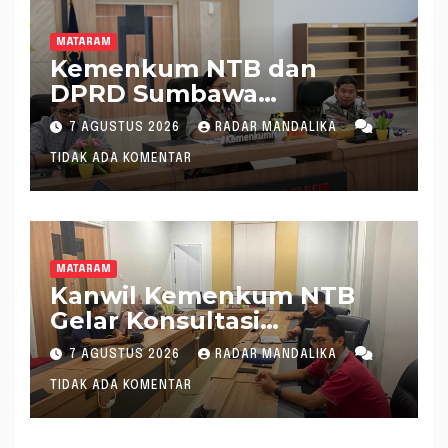
MATARAM
Kemenkum NTB dan
DPRD Sumbawa
Mantapkan Rencana
7 AGUSTUS 2026
RADAR MANDALIKA
Pembentukan 8 Raperda
TIDAK ADA KOMENTAR
Inisiatif
MATARAM
Kanwil Kemenkum NTB
Gelar Konsultasi
Penghitungan Kebutuhan
7 AGUSTUS 2026
RADAR MANDALIKA
Formasi JF Perancang
TIDAK ADA KOMENTAR
Peraturan Perundang-
undangan