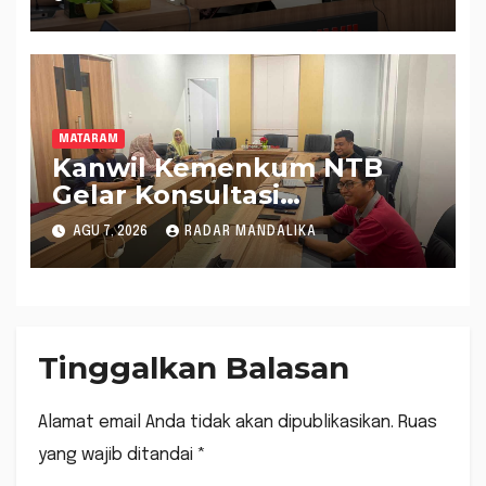
Raperda Inisiatif
MATARAM
Kanwil Kemenkum NTB
Gelar Konsultasi
Penghitungan Kebutuhan
AGU 7, 2026
RADAR MANDALIKA
Formasi JF Perancang
Peraturan Perundang-
undangan
Tinggalkan Balasan
Alamat email Anda tidak akan dipublikasikan.
Ruas
yang wajib ditandai
*