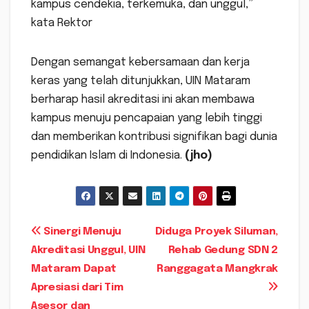
kampus cendekia, terkemuka, dan unggul,”
kata Rektor
Dengan semangat kebersamaan dan kerja
keras yang telah ditunjukkan, UIN Mataram
berharap hasil akreditasi ini akan membawa
kampus menuju pencapaian yang lebih tinggi
dan memberikan kontribusi signifikan bagi dunia
pendidikan Islam di Indonesia.
(jho)
Navigasi
Sinergi Menuju
Diduga Proyek Siluman,
Akreditasi Unggul, UIN
Rehab Gedung SDN 2
pos
Mataram Dapat
Ranggagata Mangkrak
Apresiasi dari Tim
Asesor dan