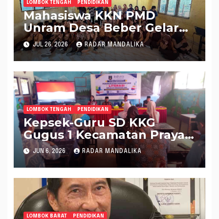
LOMBOK TENGAH
PENDIDIKAN
Mahasiswa KKN PMD
Unram Desa Beber Gelar
Penyuluhan Hukum
JUL 26, 2026
RADAR MANDALIKA
Pencegahan Pernikahan
Dini di Yayasan Ash-
Shalihin NW Paok Kuning
LOMBOK TENGAH
PENDIDIKAN
Kepsek-Guru SD KKG
Gugus 1 Kecamatan Praya
Tengah Ikuti Pelatihan
JUN 6, 2026
RADAR MANDALIKA
Peningkatan Kemampuan
Literasi
LOMBOK BARAT
PENDIDIKAN