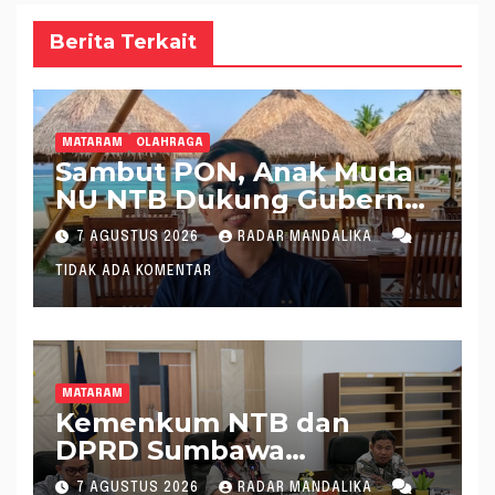
Berita Terkait
MATARAM
OLAHRAGA
Sambut PON, Anak Muda
NU NTB Dukung Gubernur
Pimpin KONI NTB
7 AGUSTUS 2026
RADAR MANDALIKA
TIDAK ADA KOMENTAR
MATARAM
Kemenkum NTB dan
DPRD Sumbawa
Mantapkan Rencana
7 AGUSTUS 2026
RADAR MANDALIKA