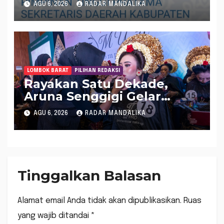
AGU 6, 2026
RADAR MANDALIKA
LOMBOK BARAT
PILIHAN REDAKSI
Rayakan Satu Dekade,
Aruna Senggigi Gelar
Aruna Makeup Artist
AGU 6, 2026
RADAR MANDALIKA
Competition 2026
Tinggalkan Balasan
Alamat email Anda tidak akan dipublikasikan.
Ruas
yang wajib ditandai
*