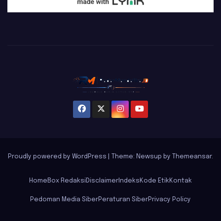
Proudly powered by WordPress
|
Theme: Newsup by
Themeansar
.
Home
Box Redaksi
Disclaimer
Indeks
Kode Etik
Kontak
Pedoman Media Siber
Peraturan Siber
Privacy Policy