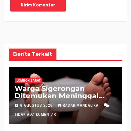
Berita Terkait
LOMBOK BARAT
Warga Sigerongan
Ditemukan Meninggal
saat Setrum Ikan di
6 AGUSTUS 2026
RADAR MANDALIKA
Sungai
TIDAK ADA KOMENTAR