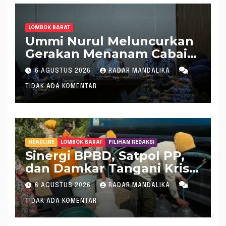
LOMBOK BARAT
Ummi Nurul Meluncurkan
Gerakan Menanam Cabai
Tangani Inflasi
6 AGUSTUS 2026
RADAR MANDALIKA
TIDAK ADA KOMENTAR
HEADLINE
LOMBOK BARAT
PILIHAN REDAKSI
Sinergi BPBD, Satpol PP,
dan Damkar Tangani Krisis
Air Bersih di Lobar
6 AGUSTUS 2026
RADAR MANDALIKA
TIDAK ADA KOMENTAR