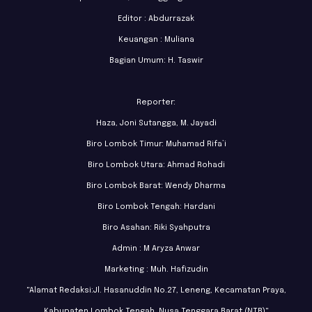
Editor : Abdurrazak
Keuangan : Muliana
Bagian Umum: H. Taswir
Reporter:
Haza, Joni Sutangga, M. Jayadi
Biro Lombok Timur: Muhamad Rifa’i
Biro Lombok Utara: Ahmad Rohadi
Biro Lombok Barat: Wendy Dharma
Biro Lombok Tengah: Hardani
Biro Asahan: Riki Syahputra
Admin : M Aryza Anwar
Marketing : Muh. Hafizudin
"Alamat Redaksi:Jl. Hasanuddin No.27, Leneng, Kecamatan Praya,
Kabupaten Lombok Tengah, Nusa Tenggara Barat (NTB)"