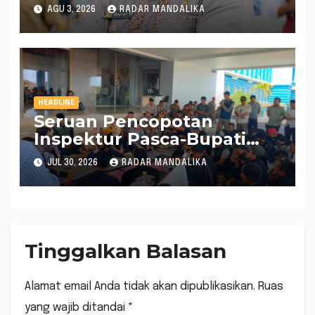
AGU 3, 2026
RADAR MANDALIKA
HEADLINE
Seruan Pencopotan
Inspektur Pasca-Bupati
Lobar OTT Kian Gencar
JUL 30, 2026
RADAR MANDALIKA
Tinggalkan Balasan
Alamat email Anda tidak akan dipublikasikan.
Ruas
yang wajib ditandai
*