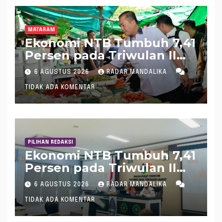
Bersertifikat PIRT
MATARAM
Ekonomi NTB Tumbuh 7,41
Persen pada Triwulan II
2026, Tertinggi Kedua
6 AGUSTUS 2026
RADAR MANDALIKA
Nasional
TIDAK ADA KOMENTAR
PILIHAN REDAKSI
Ekonomi NTB Tumbuh 7,41
Persen pada Triwulan II
2026, Tertinggi Kedua
6 AGUSTUS 2026
RADAR MANDALIKA
Nasional
TIDAK ADA KOMENTAR