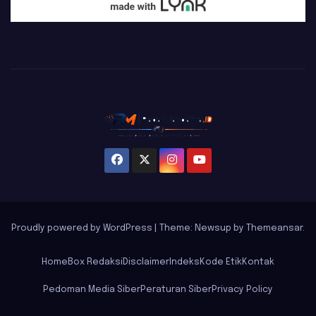
Proudly powered by WordPress
|
Theme: Newsup by
Themeansar
.
Home
Box Redaksi
Disclaimer
Indeks
Kode Etik
Kontak
Pedoman Media Siber
Peraturan Siber
Privacy Policy