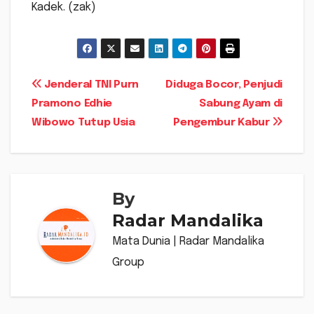
Kadek. (zak)
Navigasi
Jenderal TNI Purn
Diduga Bocor, Penjudi
Pramono Edhie
Sabung Ayam di
pos
Wibowo Tutup Usia
Pengembur Kabur
By
Radar Mandalika
Mata Dunia | Radar Mandalika
Group