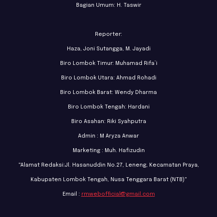
Bagian Umum: H. Taswir
Reporter:
Haza, Joni Sutangga, M. Jayadi
Biro Lombok Timur: Muhamad Rifa’i
Biro Lombok Utara: Ahmad Rohadi
Biro Lombok Barat: Wendy Dharma
Biro Lombok Tengah: Hardani
Biro Asahan: Riki Syahputra
Admin : M Aryza Anwar
Marketing : Muh. Hafizudin
"Alamat Redaksi:Jl. Hasanuddin No.27, Leneng, Kecamatan Praya,
Kabupaten Lombok Tengah, Nusa Tenggara Barat (NTB)"
Email :
rmwebofficial@gmail.com