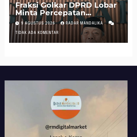
Fraksi Golkar DPRD Lobar
Minta Percepatan
Realisasi APBD 2026
9 AGUSTUS 2026
RADAR MANDALIKA
TIDAK ADA KOMENTAR