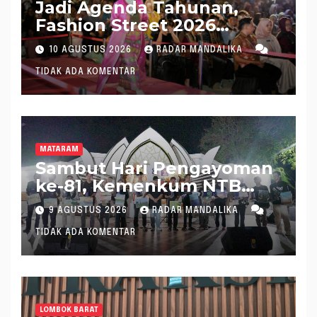
Jadi Agenda Tahunan,
Fashion Street 2026
Lombok Utara Meriah
10 AGUSTUS 2026
RADAR MANDALIKA
TIDAK ADA KOMENTAR
MATARAM
Sambut Hari Pengayoman
ke-81, Kemenkum NTB
Hadirkan Layanan Hukum
9 AGUSTUS 2026
RADAR MANDALIKA
di Pantai Ampenan
TIDAK ADA KOMENTAR
LOMBOK BARAT