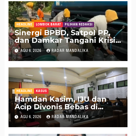
HEADLINE
LOMBOK BARAT
PILIHAN REDAKSI
Sinergi BPBD, Satpol PP,
dan Damkar Tangani Krisis
Air Bersih di Lobar
AGU 6, 2026
RADAR MANDALIKA
HEADLINE
KASUS
Hamdan Kasim, IJU dan
Acip Divonis Bebas di
Kasus Dugaan Gratifikasi
AGU 6, 2026
RADAR MANDALIKA
DPRD NTB, Kuasa Hukum:
Putusan Bersifat Final