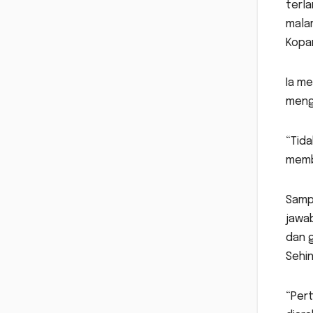
terla
malam
Kopan
Ia me
mengg
“Tida
membe
Samp
jawab
dan 
Sehi
“Pert