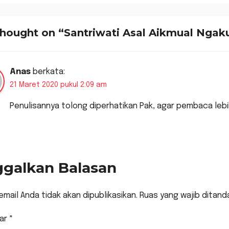
kum: Putusan
Terancam
sifat Final
Hukuman Mat
hought on “Santriwati Asal Aikmual Ngak
Anas
berkata:
21 Maret 2020 pukul 2:09 am
Penulisannya tolong diperhatikan Pak, agar pembaca leb
ggalkan Balasan
email Anda tidak akan dipublikasikan.
Ruas yang wajib ditand
ar
*