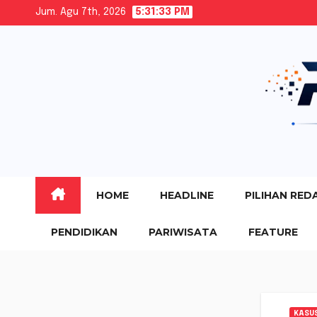
Skip
Jum. Agu 7th, 2026
5:31:33 PM
to
content
HOME
HEADLINE
PILIHAN RED
PENDIDIKAN
PARIWISATA
FEATURE
KASU