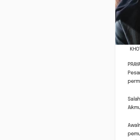
KHO
PRAYA
Pesa
perm
Salah
Aikmu
Awaln
pemuk