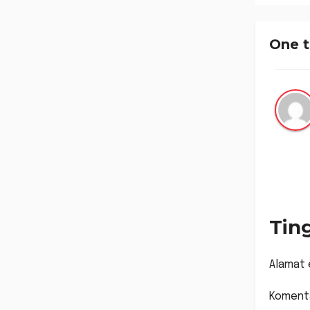
Hu
Ber
One t
Tin
Alamat 
Koment