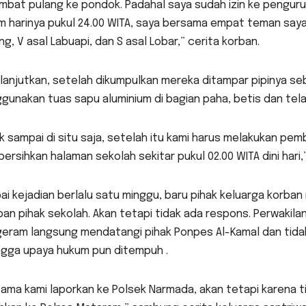
mbat pulang ke pondok. Padahal saya sudah izin ke pengurus 
 harinya pukul 24.00 WITA, saya bersama empat teman saya d
g, V asal Labuapi, dan S asal Lobar,” cerita korban.
lanjutkan, setelah dikumpulkan mereka ditampar pipinya seb
unakan tuas sapu aluminium di bagian paha, betis dan tela
k sampai di situ saja, setelah itu kami harus melakukan pe
rsihkan halaman sekolah sekitar pukul 02.00 WITA dini hari,
ai kejadian berlalu satu minggu, baru pihak keluarga korb
an pihak sekolah. Akan tetapi tidak ada respons. Perwakila
geram langsung mendatangi pihak Ponpes Al-Kamal dan tida
ngga upaya hukum pun ditempuh .
ama kami laporkan ke Polsek Narmada, akan tetapi karena 