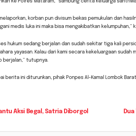
hkan ke Polres Mataram,” sambung cerita keluarga santriwati
 melaporkan, korban pun divisum bekas pemukulan dan hasil
gani medis luka ini maka bisa mengakibatkan kelumpuhan,” k
es hukum sedang berjalan dan sudah sekitar tiga kali persi
ahara yayasan. Kalau dari kami secara kekeluargaan sudah 
 berjalan,” tutupnya.
i berita ini diturunkan, pihak Ponpes Al-Kamal Lombok Barat 
vigasi
ntu Aksi Begal, Satria Diborgol
Dua
s