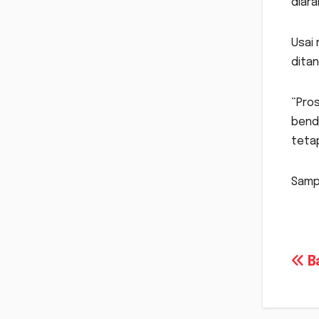
diara
Usai
ditan
“Pros
bend
tetap
Sampa
Na
Ba
po