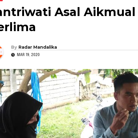
antriwati Asal Aikmual
erlima
By
Radar Mandalika
MAR 19, 2020