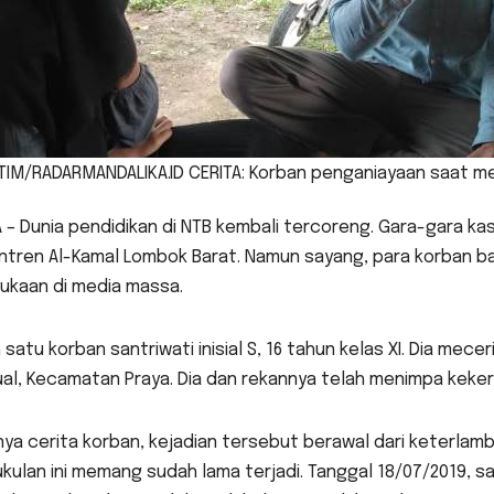
TIM/RADARMANDALIKA.ID CERITA: Korban penganiayaan saat me
 – Dunia pendidikan di NTB kembali tercoreng. Gara-gara k
ntren Al-Kamal Lombok Barat. Namun sayang, para korban b
ukaan di media massa.
 satu korban santriwati inisial S, 16 tahun kelas XI. Dia me
al, Kecamatan Praya. Dia dan rekannya telah menimpa keker
ya cerita korban, kejadian tersebut berawal dari keterla
ulan ini memang sudah lama terjadi. Tanggal 18/07/2019, s