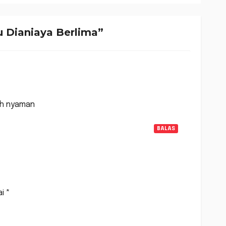
i
u Dianiaya Berlima”
ih nyaman
BALAS
ai
*