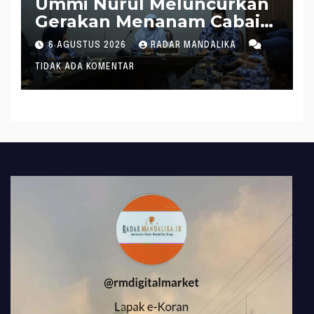
Ummi Nurul Meluncurkan
Gerakan Menanam Cabai
Tangani Inflasi
6 AGUSTUS 2026
RADAR MANDALIKA
TIDAK ADA KOMENTAR