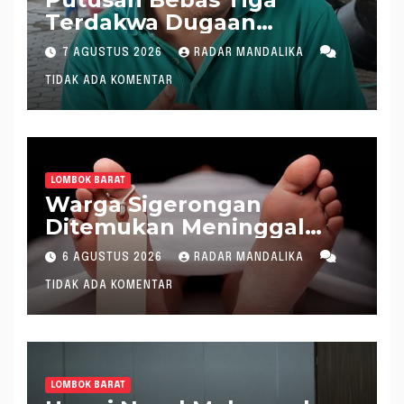
Terdakwa Dugaan
Gratifikasi Dana “Siluman”
7 AGUSTUS 2026
RADAR MANDALIKA
DPRD NTB, Najamudin
TIDAK ADA KOMENTAR
Sebut Putusan Hakim
Aneh dan Ganjil, Bakal
Lapor Hakim Tipikor
Mataram ke MA
LOMBOK BARAT
Warga Sigerongan
Ditemukan Meninggal
saat Setrum Ikan di
6 AGUSTUS 2026
RADAR MANDALIKA
Sungai
TIDAK ADA KOMENTAR
LOMBOK BARAT