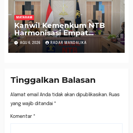
MATARAM
Kanwil Kemenkum NTB
Harmonisasi Empat
Rapergub untuk Perkuat
AGU 6, 2026
RADAR MANDALIKA
Kepastian Hukum di NTB
Tinggalkan Balasan
Alamat email Anda tidak akan dipublikasikan.
Ruas
yang wajib ditandai
*
Komentar
*