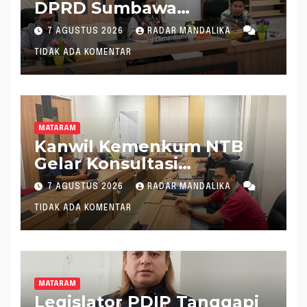
DPRD Sumbawa
Mantapkan Rencana
7 AGUSTUS 2026
RADAR MANDALIKA
Pembentukan 8 Raperda
TIDAK ADA KOMENTAR
Inisiatif
MATARAM
Kanwil Kemenkum NTB
Gelar Konsultasi
Penghitungan Kebutuhan
7 AGUSTUS 2026
RADAR MANDALIKA
Formasi JF Perancang
TIDAK ADA KOMENTAR
Peraturan Perundang-
undangan
MATARAM
Legislator PDIP Tanggapi