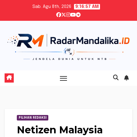
Skip
Sab. Agu 8th, 2026
9:16:58 AM
to
content
PILIHAN REDAKSI
Netizen Malaysia