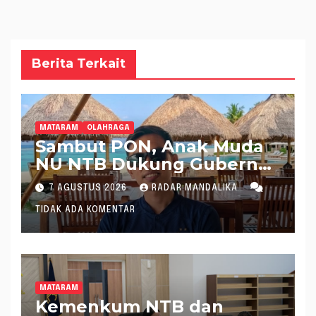
Berita Terkait
MATARAM
OLAHRAGA
Sambut PON, Anak Muda
NU NTB Dukung Gubernur
Pimpin KONI NTB
7 AGUSTUS 2026
RADAR MANDALIKA
TIDAK ADA KOMENTAR
MATARAM
Kemenkum NTB dan