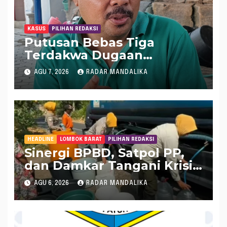
KASUS
PILIHAN REDAKSI
Putusan Bebas Tiga
Terdakwa Dugaan
Gratifikasi Dana “Siluman”
AGU 7, 2026
RADAR MANDALIKA
DPRD NTB, Najamudin
Sebut Putusan Hakim
Aneh dan Ganjil, Bakal
Lapor Hakim Tipikor
Mataram ke MA
HEADLINE
LOMBOK BARAT
PILIHAN REDAKSI
Sinergi BPBD, Satpol PP,
dan Damkar Tangani Krisis
Air Bersih di Lobar
AGU 6, 2026
RADAR MANDALIKA