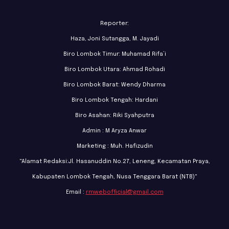
Reporter:
Haza, Joni Sutangga, M. Jayadi
Biro Lombok Timur: Muhamad Rifa’i
Biro Lombok Utara: Ahmad Rohadi
Biro Lombok Barat: Wendy Dharma
Biro Lombok Tengah: Hardani
Biro Asahan: Riki Syahputra
Admin : M Aryza Anwar
Marketing : Muh. Hafizudin
"Alamat Redaksi:Jl. Hasanuddin No.27, Leneng, Kecamatan Praya,
Kabupaten Lombok Tengah, Nusa Tenggara Barat (NTB)"
Email :
rmwebofficial@gmail.com