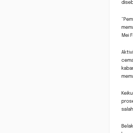
dise
”Pem
memas
Mei F
Aktiv
cemas
kaba
mema
Keiku
prose
sala
Belak