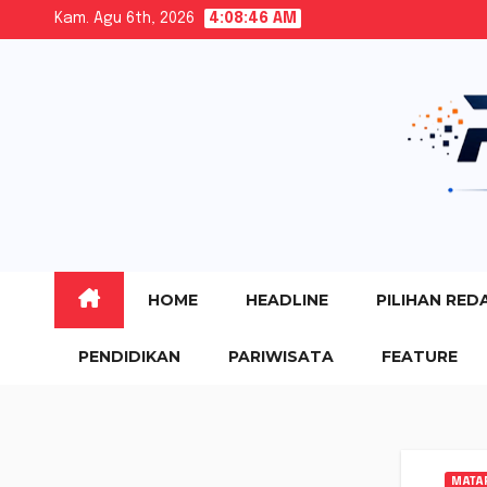
Skip
Kam. Agu 6th, 2026
4:08:47 AM
to
content
HOME
HEADLINE
PILIHAN RED
PENDIDIKAN
PARIWISATA
FEATURE
MATA