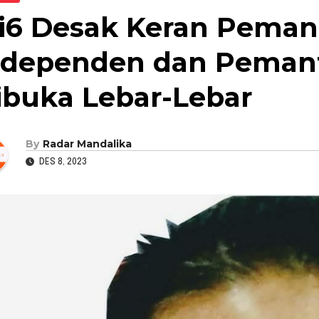
i6 Desak Keran Peman
ndependen dan Pemant
ibuka Lebar-Lebar
By
Radar Mandalika
DES 8, 2023