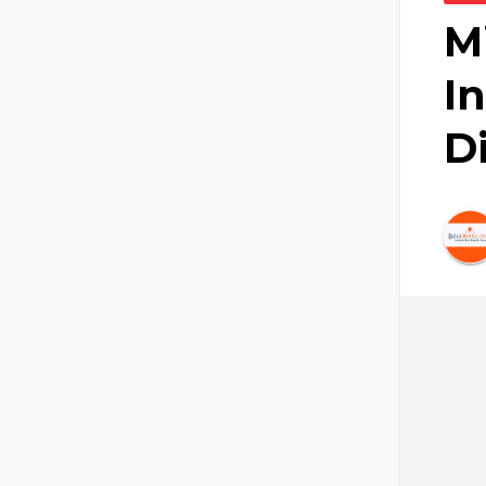
M
I
D