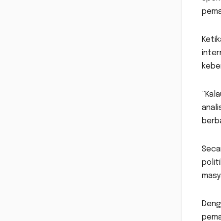
pema
Ketik
inter
keber
”Kal
anal
berb
Secar
poli
masy
Denga
pema