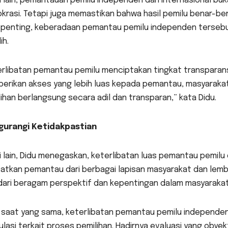
si lain, pemantauan pemilu independen dan internasional b
krasi. Tetapi juga memastikan bahwa hasil pemilu benar-b
h penting, keberadaan pemantau pemilu independen terseb
ih.
rlibatan pemantau pemilu menciptakan tingkat transparans
erikan akses yang lebih luas kepada pemantau, masyarakat 
ihan berlangsung secara adil dan transparan,” kata Didu.
urangi Ketidakpastian
si lain, Didu menegaskan, keterlibatan luas pemantau pemilu
batkan pemantau dari berbagai lapisan masyarakat dan lem
 dari beragam perspektif dan kepentingan dalam masyarakat
 saat yang sama, keterlibatan pemantau pemilu independen
lasi terkait proses pemilihan. Hadirnya evaluasi yang obye