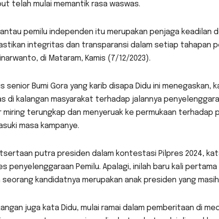
but telah mulai memantik rasa waswas.
antau pemilu independen itu merupakan penjaga keadilan de
tikan integritas dan transparansi dalam setiap tahapan pe
inarwanto, di Mataram, Kamis (7/12/2023).
is senior Bumi Gora yang karib disapa Didu ini menegaskan,
 di kalangan masyarakat terhadap jalannya penyelenggaraan
r miring terungkap dan menyeruak ke permukaan terhadap p
suki masa kampanye.
tsertaan putra presiden dalam kontestasi Pilpres 2024, ka
s penyelenggaraan Pemilu. Apalagi, inilah baru kali pertama
h seorang kandidatnya merupakan anak presiden yang masih 
angan juga kata Didu, mulai ramai dalam pemberitaan di med