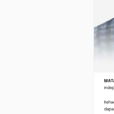
MAT
indep
Keha
dapat