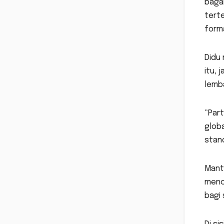
baga
terte
forma
Didu 
itu, 
lemb
“Par
glob
stand
Mant
menc
bagi