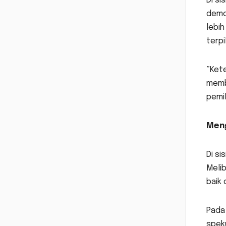
Di si
demo
lebi
terpil
”Kete
memb
pemil
Meng
Di si
Meli
baik
Pada
speku