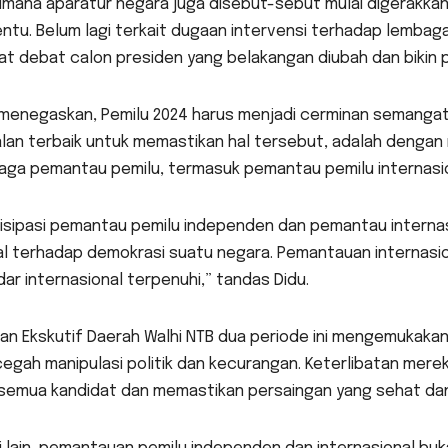
imana aparatur negara juga disebut-sebut mulai digerakk
ntu. Belum lagi terkait dugaan intervensi terhadap lembaga
t debat calon presiden yang belakangan diubah dan bikin p
menegaskan, Pemilu 2024 harus menjadi cerminan semangat d
jalan terbaik untuk memastikan hal tersebut, adalah denga
aga pemantau pemilu, termasuk pemantau pemilu internasio
tisipasi pemantau pemilu independen dan pemantau internas
al terhadap demokrasi suatu negara. Pemantauan internasi
ar internasional terpenuhi,” tandas Didu.
an Ekskutif Daerah Walhi NTB dua periode ini mengemukak
egah manipulasi politik dan kecurangan. Keterlibatan mere
 semua kandidat dan memastikan persaingan yang sehat dan 