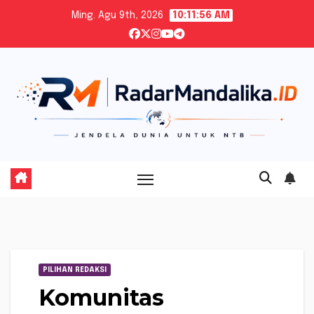
Skip
Ming. Agu 9th, 2026
10:11:57 AM
to
content
PILIHAN REDAKSI
Komunitas