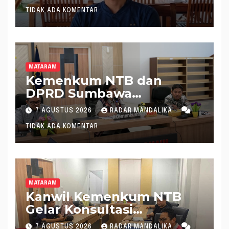
TIDAK ADA KOMENTAR
MATARAM
Kemenkum NTB dan
DPRD Sumbawa
Mantapkan Rencana
7 AGUSTUS 2026
RADAR MANDALIKA
Pembentukan 8 Raperda
TIDAK ADA KOMENTAR
Inisiatif
MATARAM
Kanwil Kemenkum NTB
Gelar Konsultasi
Penghitungan Kebutuhan
7 AGUSTUS 2026
RADAR MANDALIKA