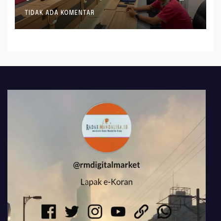
Formasi JF Perancang
TIDAK ADA KOMENTAR
Peraturan Perundang-
undangan