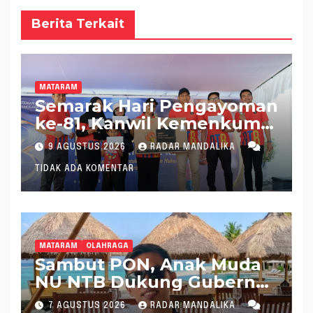
Berita Terkait
MATARAM
Semarak Hari Pengayoman
ke-81, Kanwil Kemenkum
NTB Gelar Fun Walk
9 AGUSTUS 2026
RADAR MANDALIKA
Bersama
TIDAK ADA KOMENTAR
MATARAM
OLAHRAGA
Sambut PON, Anak Muda
NU NTB Dukung Gubernur
Pimpin KONI NTB
7 AGUSTUS 2026
RADAR MANDALIKA