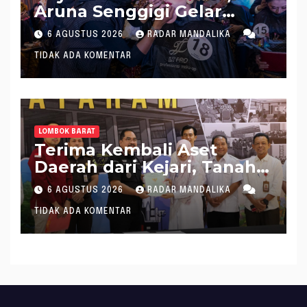
Aruna Senggigi Gelar
Aruna Makeup Artist
6 AGUSTUS 2026
RADAR MANDALIKA
Competition 2026
TIDAK ADA KOMENTAR
LOMBOK BARAT
Terima Kembali Aset
Daerah dari Kejari, Tanah
Pecatu Bagek Polak Siap
6 AGUSTUS 2026
RADAR MANDALIKA
Disewakan
TIDAK ADA KOMENTAR