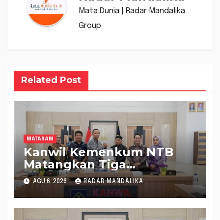
Mata Dunia | Radar Mandalika
Group
Related Post
MATARAM
Kanwil Kemenkum NTB
Matangkan Tiga
Rancangan Perbup
AGU 6, 2026
RADAR MANDALIKA
Sumbawa Barat melalui
Harmonisasi Regulasi