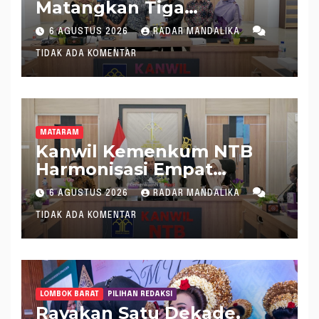
Matangkan Tiga
Rancangan Perbup
6 AGUSTUS 2026
RADAR MANDALIKA
Sumbawa Barat melalui
TIDAK ADA KOMENTAR
Harmonisasi Regulasi
MATARAM
Kanwil Kemenkum NTB
Harmonisasi Empat
Rapergub untuk Perkuat
6 AGUSTUS 2026
RADAR MANDALIKA
Kepastian Hukum di NTB
TIDAK ADA KOMENTAR
LOMBOK BARAT
PILIHAN REDAKSI
Rayakan Satu Dekade,