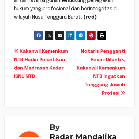
antarinstansi guna mendukung penegakan
hukum yang profesional dan berintegritas di
wilayah Nusa Tenggara Barat
. (red)
Navigasi
Kakanwil Kemenkum
Notaris Pengganti
NTB Hadiri Pelantikan
Resmi Dilantik,
pos
dan Madrasah Kader
Kakanwil Kemenkum
ISNU NTB
NTB Ingatkan
Tanggung Jawab
Profesi
By
Radar Mandalika