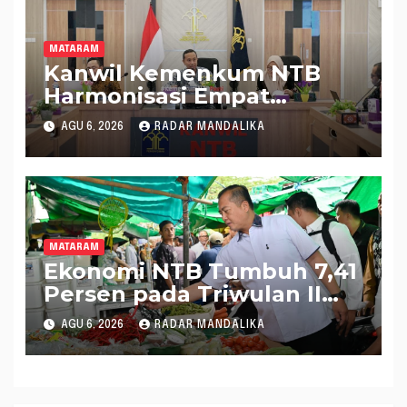
MATARAM
Kanwil Kemenkum NTB
Harmonisasi Empat
Rapergub untuk Perkuat
AGU 6, 2026
RADAR MANDALIKA
Kepastian Hukum di NTB
MATARAM
Ekonomi NTB Tumbuh 7,41
Persen pada Triwulan II
2026, Tertinggi Kedua
AGU 6, 2026
RADAR MANDALIKA
Nasional