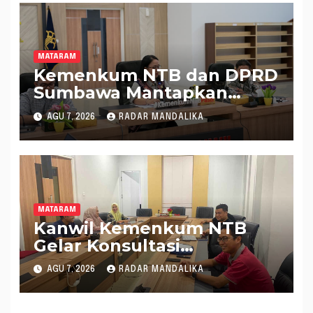
MATARAM
Kemenkum NTB dan DPRD
Sumbawa Mantapkan
Rencana Pembentukan 8
AGU 7, 2026
RADAR MANDALIKA
Raperda Inisiatif
MATARAM
Kanwil Kemenkum NTB
Gelar Konsultasi
Penghitungan Kebutuhan
AGU 7, 2026
RADAR MANDALIKA
Formasi JF Perancang
Peraturan Perundang-