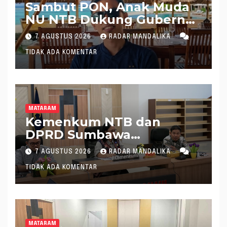
Sambut PON, Anak Muda
NU NTB Dukung Gubernur
Pimpin KONI NTB
7 AGUSTUS 2026
RADAR MANDALIKA
TIDAK ADA KOMENTAR
MATARAM
Kemenkum NTB dan
DPRD Sumbawa
Mantapkan Rencana
7 AGUSTUS 2026
RADAR MANDALIKA
Pembentukan 8 Raperda
TIDAK ADA KOMENTAR
Inisiatif
MATARAM