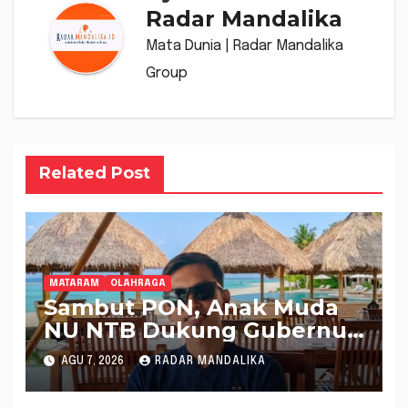
Radar Mandalika
Mata Dunia | Radar Mandalika
Group
Related Post
MATARAM
OLAHRAGA
Sambut PON, Anak Muda
NU NTB Dukung Gubernur
Pimpin KONI NTB
AGU 7, 2026
RADAR MANDALIKA