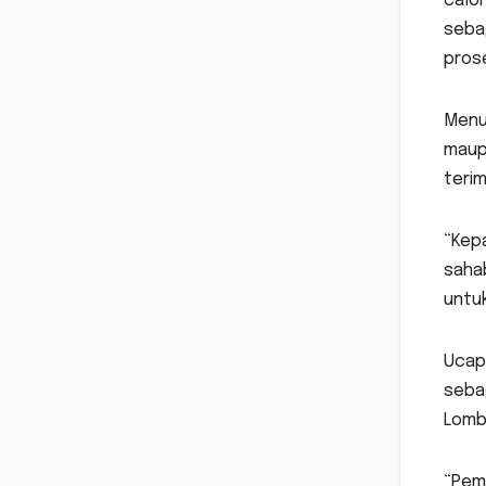
calon
sebag
prose
Menur
maup
terim
“Kepa
saha
untuk
Ucap
sebag
Lomb
“Pem