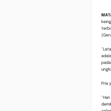
MAT
keing
terbi
(Geru
“Lata
adala
pada
ungka
Pria 
“Hari
demik