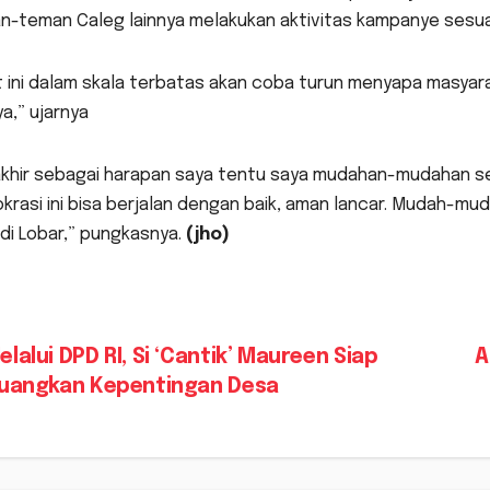
n-teman Caleg lainnya melakukan aktivitas kampanye sesua
 ini dalam skala terbatas akan coba turun menyapa masyara
ya,” ujarnya
akhir sebagai harapan saya tentu saya mudahan-mudahan sem
rasi ini bisa berjalan dengan baik, aman lancar. Mudah-mud
 di Lobar,” pungkasnya.
(jho)
vigasi
lalui DPD RI, Si ‘Cantik’ Maureen Siap
A
juangkan Kepentingan Desa
s