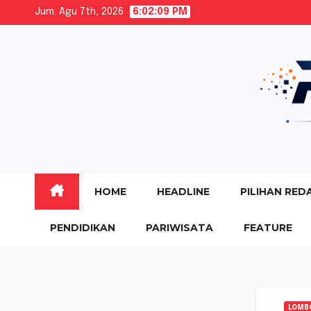
Skip
Jum. Agu 7th, 2026
6:02:10 PM
to
content
HOME
HEADLINE
PILIHAN RED
PENDIDIKAN
PARIWISATA
FEATURE
LOMB