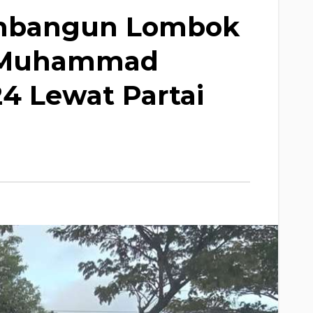
embangun Lombok
u Muhammad
24 Lewat Partai