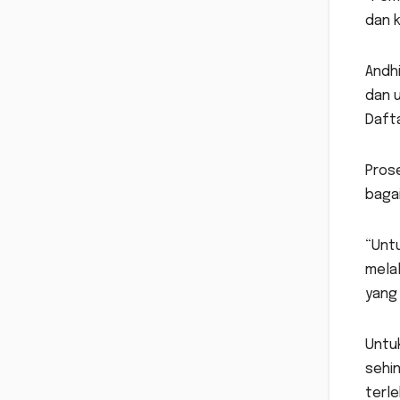
dan k
Andh
dan 
Dafta
Prose
bagai
“Untu
mela
yang
Untuk
sehi
terl