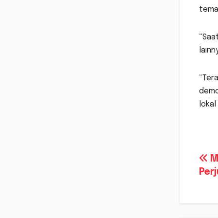
tema
“Saat
lainn
“Ter
demok
lokal
Na
Me
Per
po