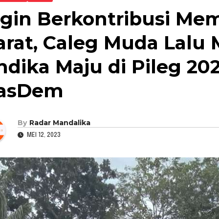
ngin Berkontribusi M
arat, Caleg Muda Lal
ndika Maju di Pileg 20
asDem
By
Radar Mandalika
MEI 12, 2023