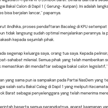
 legeslatif-nya ke KPU Lombok Barat. Dimana diantara sed
ai Bakal Calon di Dapil 1 ( Gerung- Kuripan). Ini adalah la
s bisa berjalan lancar,” paparnya.
ut Andhika, proses pendaftaran Bacaleg di KPU setempat be
un tidak langsung sudah optimal menjalankan perannya. Ia
akasih kepada sejumlah pihak.
da segenap keluarga saya, orang tua saya. Kepada pelinsir
bat-sahabat milenial. Semua pihak yang telah memberikan s
 memastikan diri mendaftar sebagai bakal calon legislatif,
an yang sama pun ia sampaikan pada Partai NasDem yang 
ai salah satu Bakal Caleg di Dapil 1 yang meliputi Kecama
ok Barat sebagai penyelenggara yang telah menerima mere
erintah beserta semua perangkatnya, aparat keamanan yang