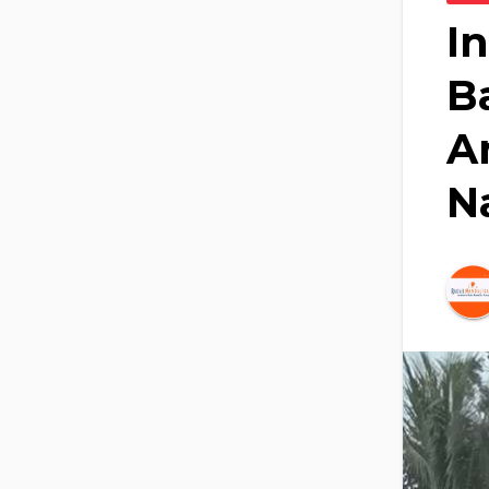
I
B
A
N