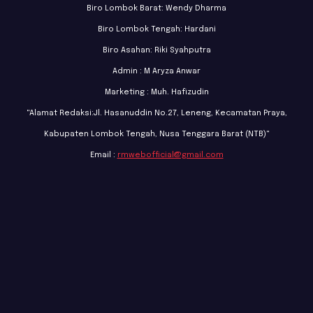
Biro Lombok Barat: Wendy Dharma
Biro Lombok Tengah: Hardani
Biro Asahan: Riki Syahputra
Admin : M Aryza Anwar
Marketing : Muh. Hafizudin
"Alamat Redaksi:Jl. Hasanuddin No.27, Leneng, Kecamatan Praya,
Kabupaten Lombok Tengah, Nusa Tenggara Barat (NTB)"
Email :
rmwebofficial@gmail.com