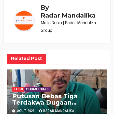
By
Radar Mandalika
Mata Dunia | Radar Mandalika
Group
Related Post
KASUS
PILIHAN REDAKSI
Putusan Bebas Tiga
Terdakwa Dugaan
Gratifikasi Dana “Siluman”
AGU 7, 2026
RADAR MANDALIKA