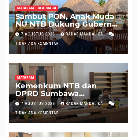
MATARAM
OLAHRAGA
Sambut PON, Anak Muda
NU NTB Dukung Gubernur
Pimpin KONI NTB
7 AGUSTUS 2026
RADAR MANDALIKA
TIDAK ADA KOMENTAR
MATARAM
Kemenkum NTB dan
DPRD Sumbawa
Mantapkan Rencana
7 AGUSTUS 2026
RADAR MANDALIKA
Pembentukan 8 Raperda
TIDAK ADA KOMENTAR
Inisiatif