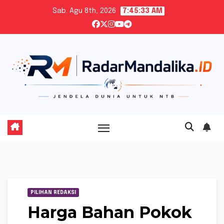
Skip
Sab. Agu 8th, 2026
7:45:34 AM
to
content
PILIHAN REDAKSI
Harga Bahan Pokok